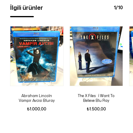
İlgili ürünler
1/10
Abraham Lincoln
The X Files : İ Want To
Vampir Avcisi Bluray
Believe Blu Ray
₺
1.000,00
₺
1.500,00