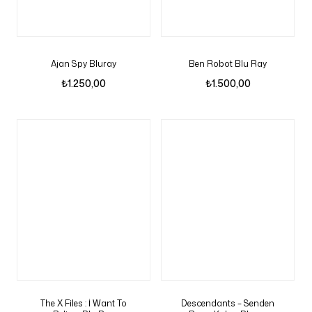
Ajan Spy Bluray
Ben Robot Blu Ray
₺
1.250,00
₺
1.500,00
The X Files : İ Want To
Descendants – Senden