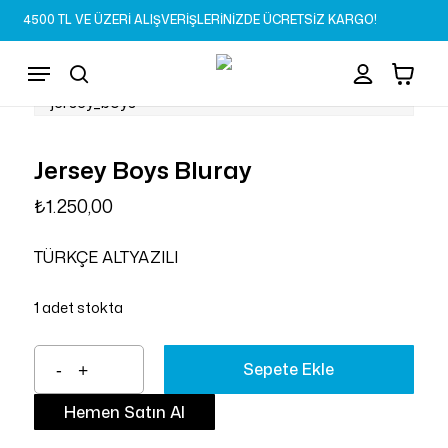
Skip
4500 TL VE ÜZERİ ALIŞVERİŞLERİNİZDE ÜCRETSİZ KARGO!
to
Sepet
Close
account
Cart
main
Menu
content
search
Jersey Boys Bluray
₺
1.250,00
TÜRKÇE ALTYAZILI
1 adet stokta
Sepete Ekle
Hemen Satın Al