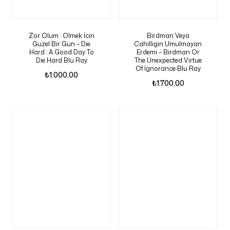
Zor Olum : Olmek İcin
Birdman Veya
Guzel Bir Gun – Die
Cahilligin Umulmayan
Hard : A Good Day To
Erdemi – Birdman Or
Die Hard Blu Ray
The Unexpected Virtue
Of İgnorance Blu Ray
₺
1.000,00
₺
1.700,00