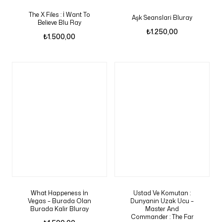
The X Files : İ Want To
Aşk Seanslari Bluray
Believe Blu Ray
₺
1.250,00
₺
1.500,00
What Happeness İn
Ustad Ve Komutan :
Vegas – Burada Olan
Dunyanin Uzak Ucu –
Burada Kalir Bluray
Master And
Commander : The Far