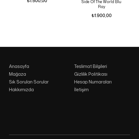
₺
1.500,00
Side Of The World Blu
Ray
₺
1.900,00
Anasayfa
Teslimat Bilgileri
Mağaza
Gizlilik Politikası
Sık Sorulan Sorular
Hesap Numaraları
Hakkımızda
İletişim