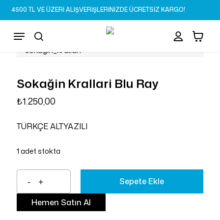
Skip
4500 TL VE ÜZERİ ALIŞVERİŞLERİNİZDE ÜCRETSİZ KARGO!
to
Sepet
Close
account
Cart
main
Menu
content
search
Sokağin Krallari Blu Ray
₺
1.250,00
TÜRKÇE ALTYAZILI
1 adet stokta
Sepete Ekle
Hemen Satın Al