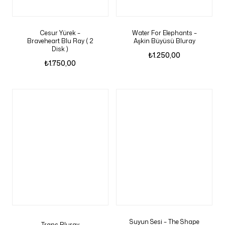
Cesur Yürek –
Water For Elephants –
Braveheart Blu Ray ( 2
Aşkin Büyüsü Bluray
Disk )
₺
1.250,00
₺
1.750,00
Suyun Sesi – The Shape
Trans Bluray