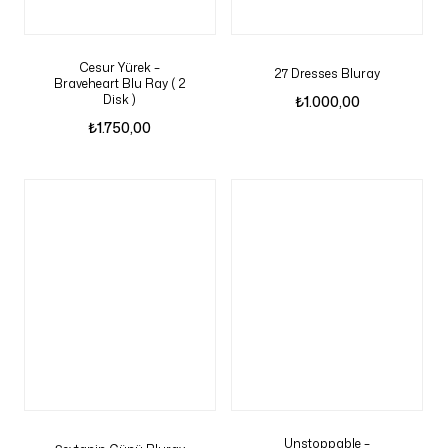
Cesur Yürek –
27 Dresses Bluray
Braveheart Blu Ray ( 2
Disk )
₺
1.000,00
₺
1.750,00
Unstoppable –