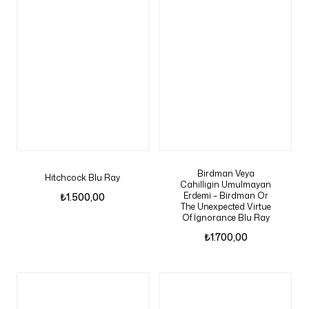
Birdman Veya
Hitchcock Blu Ray
Cahilligin Umulmayan
Erdemi – Birdman Or
₺
1.500,00
The Unexpected Virtue
Of İgnorance Blu Ray
₺
1.700,00