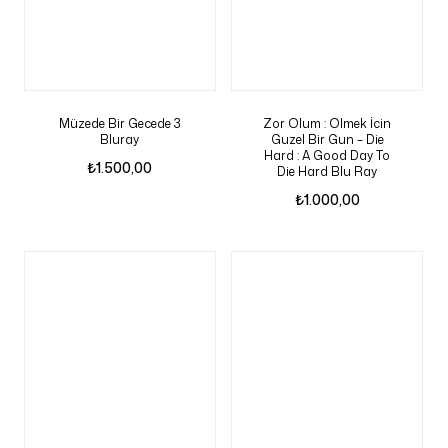
Müzede Bir Gecede 3
Zor Olum : Olmek İcin
Bluray
Guzel Bir Gun – Die
Hard : A Good Day To
₺
1.500,00
Die Hard Blu Ray
₺
1.000,00