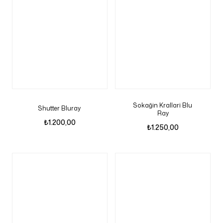
Sokağin Krallari Blu
Shutter Bluray
Ray
₺
1.200,00
₺
1.250,00