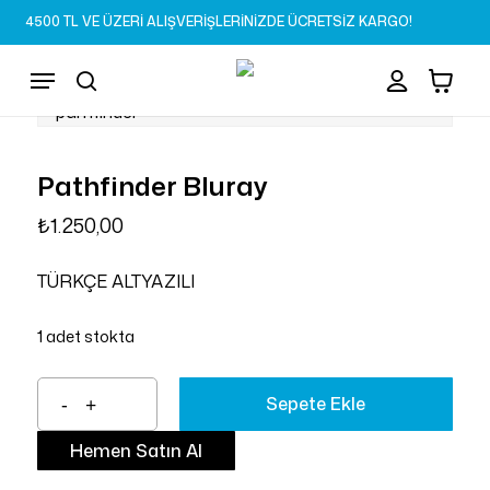
Skip
4500 TL VE ÜZERİ ALIŞVERİŞLERİNİZDE ÜCRETSİZ KARGO!
to
Sepet
Close
account
Cart
main
Menu
content
search
Pathfinder Bluray
₺
1.250,00
TÜRKÇE ALTYAZILI
1 adet stokta
Sepete Ekle
Hemen Satın Al