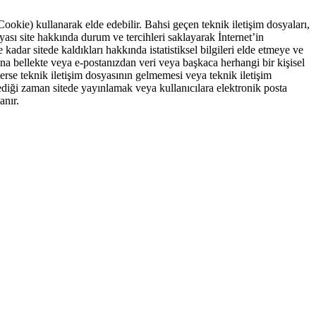
Cookie) kullanarak elde edebilir. Bahsi geçen teknik iletişim dosyaları,
yası site hakkında durum ve tercihleri saklayarak İnternet’in
ne kadar sitede kaldıkları hakkında istatistiksel bilgileri elde etmeye ve
 ana bellekte veya e-postanızdan veri veya başkaca herhangi bir kişisel
lerse teknik iletişim dosyasının gelmemesi veya teknik iletişim
lediği zaman sitede yayınlamak veya kullanıcılara elektronik posta
anır.