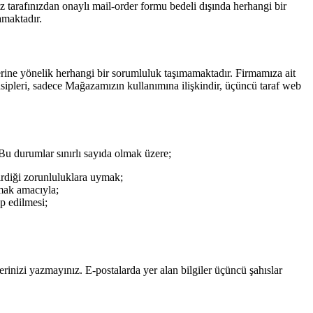
niz tarafınızdan onaylı mail-order formu bedeli dışında herhangi bir
amaktadır.
iklerine yönelik herhangi bir sorumluluk taşımamaktadır. Firmamıza ait
rensipleri, sadece Mağazamızın kullanımına ilişkindir, üçüncü taraf web
. Bu durumlar sınırlı sayıda olmak üzere;
irdiği zorunluluklara uymak;
mak amacıyla;
ep edilmesi;
erinizi yazmayınız. E-postalarda yer alan bilgiler üçüncü şahıslar