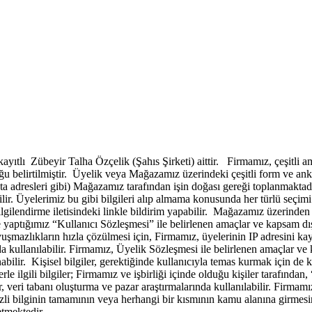
tlı Zübeyir Talha Özçelik (Şahıs Şirketi) aittir. Firmamız, çeşitli amaçl
ğu belirtilmiştir. Üyelik veya Mağazamız üzerindeki çeşitli form ve anket
e-posta adresleri gibi) Mağazamız tarafından işin doğası gereği toplanma
bilir. Üyelerimiz bu gibi bilgileri alıp almama konusunda her türlü seçim
ilgilendirme iletisindeki linkle bildirim yapabilir. Mağazamız üzerinden
e yaptığımız “Kullanıcı Sözleşmesi” ile belirlenen amaçlar ve kapsam dış
yuşmazlıkların hızla çözülmesi için, Firmamız, üyelerinin IP adresini kay
ullanılabilir. Firmamız, Üyelik Sözleşmesi ile belirlenen amaçlar ve kap
ir. Kişisel bilgiler, gerektiğinde kullanıcıyla temas kurmak için de kul
e ilgili bilgiler; Firmamız ve işbirliği içinde olduğu kişiler tarafında
r, veri tabanı oluşturma ve pazar araştırmalarında kullanılabilir. Firmamız,
li bilginin tamamının veya herhangi bir kısmının kamu alanına girmesin
etmektedir.