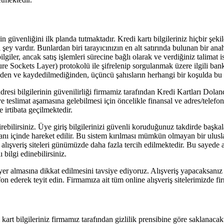
nin güvenliğini ilk planda tutmaktadır. Kredi kartı bilgileriniz hiçbir ş
ey vardır. Bunlardan biri tarayıcınızın en alt satırında bulunan bir anaht
giler, ancak satış işlemleri sürecine bağlı olarak ve verdiğiniz talimat is
ure Sockets Layer) protokolü ile şifrelenip sorgulanmak üzere ilgili bankay
inden ve kaydedilmediğinden, üçüncü şahısların herhangi bir koşulda bu b
 adresi bilgilerinin güvenilirliği firmamiz tarafından Kredi Kartları Dolan
k ve teslimat aşamasına gelebilmesi için öncelikle finansal ve adres/telef
e irtibata geçilmektedir.
irebilirsiniz. Üye giriş bilgilerinizi güvenli koruduğunuz takdirde başkal
anı içinde hareket edilir. Bu sistem kırılması mümkün olmayan bir uluslar
et alışveriş siteleri günümüzde daha fazla tercih edilmektedir. Bu sayede 
bilgi edinebilirsiniz.
un yer almasına dikkat edilmesini tavsiye ediyoruz. Alışveriş yapacaksanı
n ederek teyit edin. Firmamıza ait tüm online alışveriş sitelerimizde firm
kart bilgileriniz firmamız tarafından gizlilik prensibine göre saklanacak