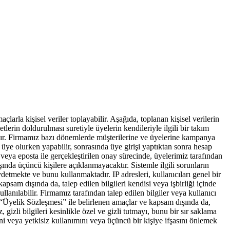
arla kişisel veriler toplayabilir. Aşağıda, toplanan kişisel verilerin
lerin doldurulması suretiyle üyelerin kendileriyle ilgili bir takım
ktadır. Firmamız bazı dönemlerde müşterilerine ve üyelerine kampanya
i üye olurken yapabilir, sonrasında üye girişi yaptıktan sonra hesap
 veya eposta ile gerçekleştirilen onay sürecinde, üyelerimiz tarafından
ında üçüncü kişilere açıklanmayacaktır. Sistemle ilgili sorunların
detmekte ve bunu kullanmaktadır. IP adresleri, kullanıcıları genel bir
sam dışında da, talep edilen bilgileri kendisi veya işbirliği içinde
lanılabilir. Firmamız tarafından talep edilen bilgiler veya kullanıcı
n, “Üyelik Sözleşmesi” ile belirlenen amaçlar ve kapsam dışında da,
 gizli bilgileri kesinlikle özel ve gizli tutmayı, bunu bir sır saklama
i veya yetkisiz kullanımını veya üçüncü bir kişiye ifşasını önlemek