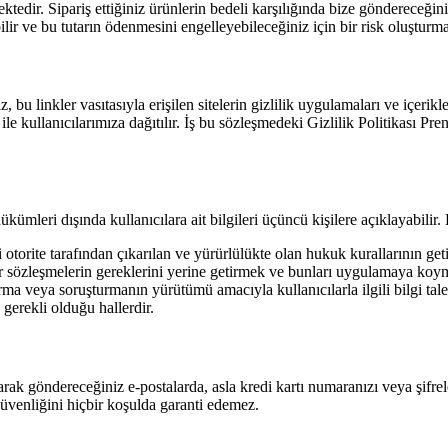
ektedir. Sipariş ettiğiniz ürünlerin bedeli karşılığında bize göndereceği
lir ve bu tutarın ödenmesini engelleyebileceğiniz için bir risk oluşturm
, bu linkler vasıtasıyla erişilen sitelerin gizlilik uygulamaları ve içer
 ile kullanıcılarımıza dağıtılır. İş bu sözleşmedeki Gizlilik Politikası P
hükümleri dışında kullanıcılara ait bilgileri üçüncü kişilere açıklayabilir
rite tarafından çıkarılan ve yürürlülükte olan hukuk kurallarının get
er sözleşmelerin gereklerini yerine getirmek ve bunları uygulamaya koy
tırma veya soruşturmanın yürütümü amacıyla kullanıcılarla ilgili bilgi tal
gerekli olduğu hallerdir.
arak göndereceğiniz e-postalarda, asla kredi kartı numaranızı veya şifrel
 güvenliğini hiçbir koşulda garanti edemez.