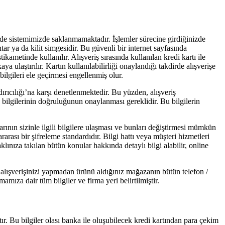
ekilde sistemimizde saklanmamaktadır. İşlemler sürecine girdiğinizde
ar ya da kilit simgesidir. Bu güvenli bir internet sayfasında
tikametinde kullanılır. Alışveriş sırasında kullanılan kredi kartı ile
a ulaştırılır. Kartın kullanılabilirliği onaylandığı takdirde alışverişe
ilgileri ele geçirmesi engellenmiş olur.
dırıcılığı’na karşı denetlenmektedir. Bu yüzden, alışveriş
on bilgilerinin doğruluğunun onaylanması gereklidir. Bu bilgilerin
arının sizinle ilgili bilgilere ulaşması ve bunları değiştirmesi mümkün
arası bir şifreleme standardıdır. Bilgi hattı veya müşteri hizmetleri
aklınıza takılan bütün konular hakkında detaylı bilgi alabilir, online
z alışverişinizi yapmadan ürünü aldığınız mağazanın bütün telefon /
amıza dair tüm bilgiler ve firma yeri belirtilmiştir.
tır. Bu bilgiler olası banka ile oluşubilecek kredi kartından para çekim