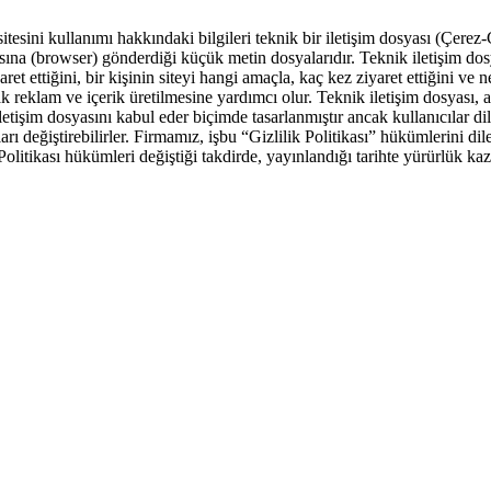
tesini kullanımı hakkındaki bilgileri teknik bir iletişim dosyası (Çerez-
cısına (browser) gönderdiği küçük metin dosyalarıdır. Teknik iletişim dos
aret ettiğini, bir kişinin siteyi hangi amaçla, kaç kez ziyaret ettiğini ve 
ak reklam ve içerik üretilmesine yardımcı olur. Teknik iletişim dosyası,
iletişim dosyasını kabul eder biçimde tasarlanmıştır ancak kullanıcılar di
ı değiştirebilirler. Firmamız, işbu “Gizlilik Politikası” hükümlerini di
olitikası hükümleri değiştiği takdirde, yayınlandığı tarihte yürürlük kaz