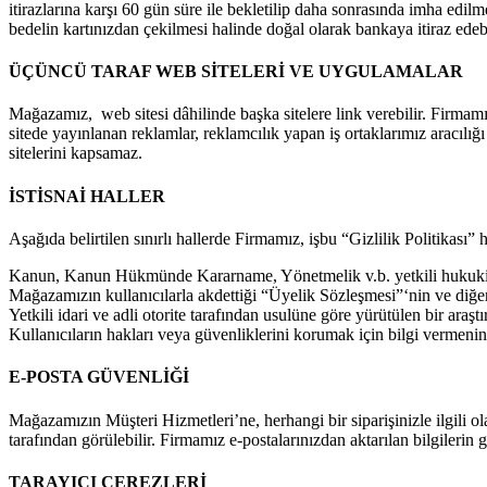
itirazlarına karşı 60 gün süre ile bekletilip daha sonrasında imha edilm
bedelin kartınızdan çekilmesi halinde doğal olarak bankaya itiraz edebi
ÜÇÜNCÜ TARAF WEB SİTELERİ VE UYGULAMALAR
Mağazamız, web sitesi dâhilinde başka sitelere link verebilir. Firmamız
sitede yayınlanan reklamlar, reklamcılık yapan iş ortaklarımız aracılığı
sitelerini kapsamaz.
İSTİSNAİ HALLER
Aşağıda belirtilen sınırlı hallerde Firmamız, işbu “Gizlilik Politikası” 
Kanun, Kanun Hükmünde Kararname, Yönetmelik v.b. yetkili hukuki oto
Mağazamızın kullanıcılarla akdettiği “Üyelik Sözleşmesi”‘nin ve diğ
Yetkili idari ve adli otorite tarafından usulüne göre yürütülen bir araş
Kullanıcıların hakları veya güvenliklerini korumak için bilgi vermenin 
E-POSTA GÜVENLİĞİ
Mağazamızın Müşteri Hizmetleri’ne, herhangi bir siparişinizle ilgili ol
tarafından görülebilir. Firmamız e-postalarınızdan aktarılan bilgilerin
TARAYICI ÇEREZLERİ