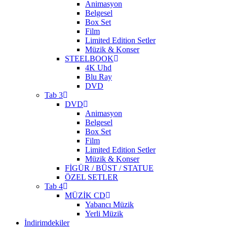
Animasyon
Belgesel
Box Set
Film
Limited Edition Setler
Müzik & Konser
STEELBOOK
4K Uhd
Blu Ray
DVD
Tab 3
DVD
Animasyon
Belgesel
Box Set
Film
Limited Edition Setler
Müzik & Konser
FİGÜR / BÜST / STATUE
ÖZEL SETLER
Tab 4
MÜZİK CD
Yabancı Müzik
Yerli Müzik
İndirimdekiler