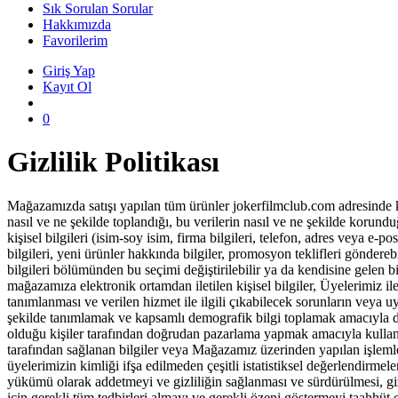
Sık Sorulan Sorular
Hakkımızda
Favorilerim
Giriş Yap
Kayıt Ol
search
0
Gizlilik Politikası
Mağazamızda satışı yapılan tüm ürünler jokerfilmclub.com adresinde kayı
nasıl ve ne şekilde toplandığı, bu verilerin nasıl ve ne şekilde korundu
kişisel bilgileri (isim-soy isim, firma bilgileri, telefon, adres veya 
bilgileri, yeni ürünler hakkında bilgiler, promosyon teklifleri göndere
bilgileri bölümünden bu seçimi değiştirilebilir ya da kendisine gelen b
mağazamıza elektronik ortamdan iletilen kişisel bilgiler, Üyelerimiz il
tanımlanması ve verilen hizmet ile ilgili çıkabilecek sorunların veya u
şekilde tanımlamak ve kapsamlı demografik bilgi toplamak amacıyla da k
olduğu kişiler tarafından doğrudan pazarlama yapmak amacıyla kullanabil
tarafından sağlanan bilgiler veya Mağazamız üzerinden yapılan işlemlerl
üyelerimizin kimliği ifşa edilmeden çeşitli istatistiksel değerlendirmele
yükümü olarak addetmeyi ve gizliliğin sağlanması ve sürdürülmesi, giz
için gerekli tüm tedbirleri almayı ve gerekli özeni göstermeyi taahhüt 