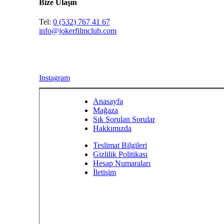
Bize Ulaşın
Tel:
0 (532) 767 41 67
info@jokerfilmclub.com
Instagram
Anasayfa
Mağaza
Sık Sorulan Sorular
Hakkımızda
Teslimat Bilgileri
Gizlilik Politikası
Hesap Numaraları
İletişim