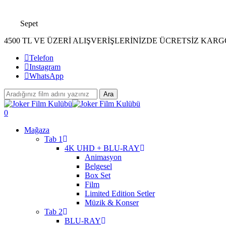
Skip
to
Sepet
main
content
4500 TL VE ÜZERİ ALIŞVERİŞLERİNİZDE ÜCRETSİZ KARG
Telefon
Instagram
WhatsApp
Ara
Close
Search
search
account
0
Menu
Mağaza
Tab 1
4K UHD + BLU-RAY
Animasyon
Belgesel
Box Set
Film
Limited Edition Setler
Müzik & Konser
Tab 2
BLU-RAY