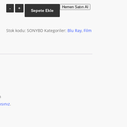
2012
Hemen Satın Al
Sepete Ekle
Bluray
adet
Stok kodu:
SONYBD
Kategoriler:
Blu Ray
,
Film
n
sınız
.