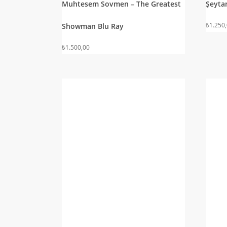
Muhtesem Sovmen – The Greatest
Şeyta
₺
1.250
Showman Blu Ray
₺
1.500,00