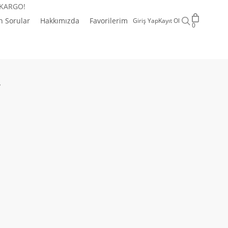
 KARGO!
search
n Sorular
Hakkımızda
Favorilerim
Giriş Yap
Kayıt Ol
0
y