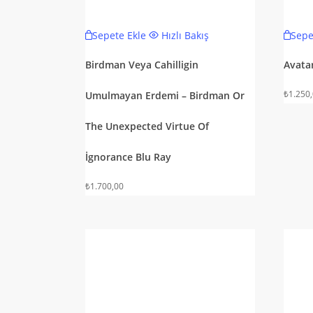
Sepete Ekle
Hızlı Bakış
Sepe
Birdman Veya Cahilligin
Avata
₺
1.250
Umulmayan Erdemi – Birdman Or
The Unexpected Virtue Of
İgnorance Blu Ray
₺
1.700,00