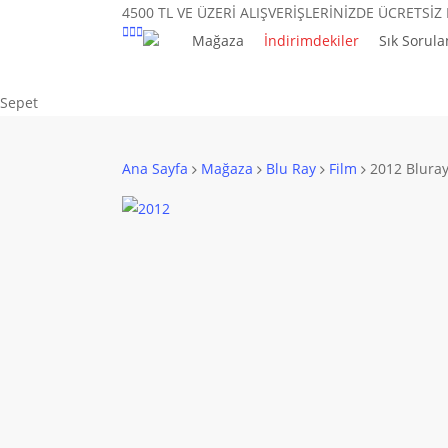
Skip
4500 TL VE ÜZERİ ALIŞVERİŞLERİNİZDE ÜCRETSİZ
to
Mağaza
İndirimdekiler
Sık Sorula
main
content
Close
Sepet
Cart
Ana Sayfa
Mağaza
Blu Ray
Film
2012 Blura