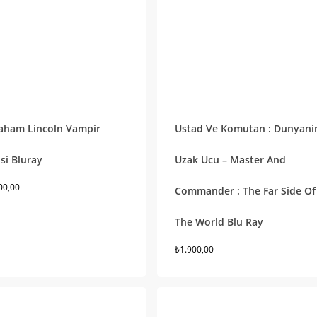
aham Lincoln Vampir
Ustad Ve Komutan : Dunyani
si Bluray
Uzak Ucu – Master And
00,00
Commander : The Far Side Of
The World Blu Ray
₺
1.900,00