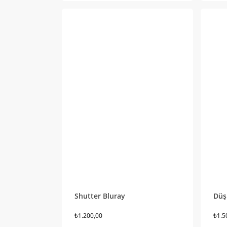
Shutter Bluray
Düş
₺
1.200,00
₺
1.5