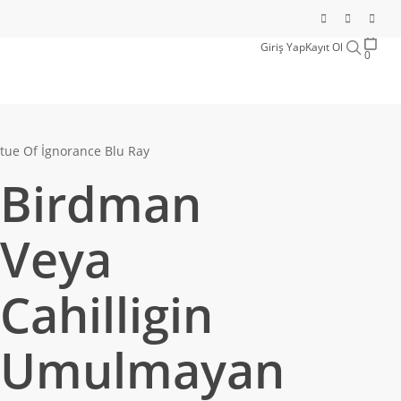
sear
Giriş Yap
Kayıt Ol
0
tue Of İgnorance Blu Ray
Birdman
Veya
Cahilligin
Umulmayan