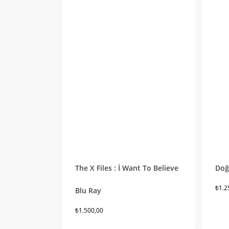
The X Files : İ Want To Believe
Doğ
₺
1.2
Blu Ray
₺
1.500,00