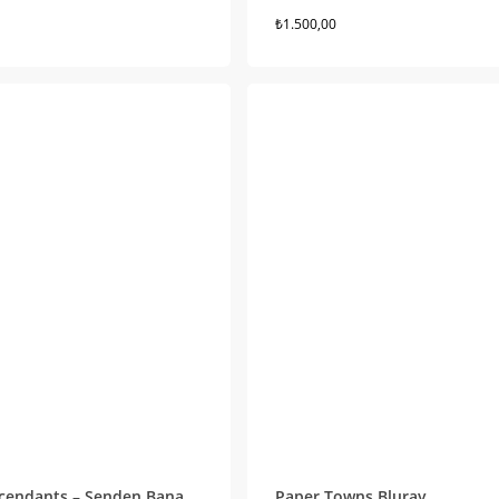
₺
1.500,00
cendants – Senden Bana
Paper Towns Bluray