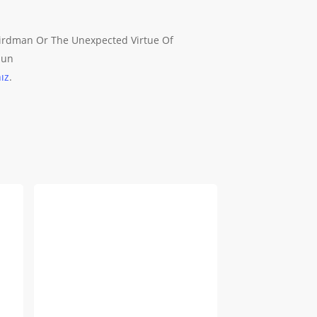
Virtue
Of
İgnorance
irdman Or The Unexpected Virtue Of
Blu
lun
Ray
ız
.
adet