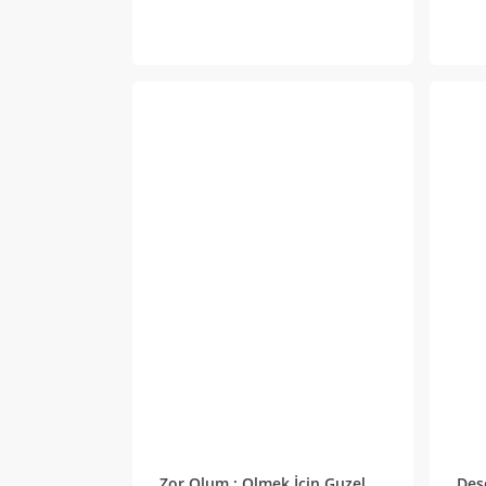
Zor Olum : Olmek İcin Guzel
Des