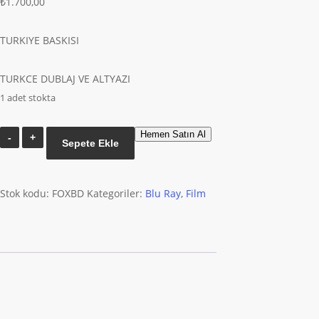
₺
1.700,00
TURKIYE BASKISI
TURKCE DUBLAJ VE ALTYAZI
1 adet stokta
Birdman
Hemen Satın Al
Sepete Ekle
Veya
Cahilligin
Umulmayan
Stok kodu:
FOXBD
Kategoriler:
Blu Ray
,
Film
Erdemi
-
Birdman
Or
The
Unexpected