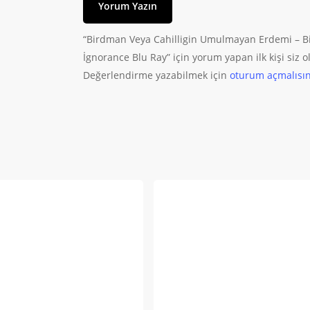
Yorum Yazın
“Birdman Veya Cahilligin Umulmayan Erdemi – B
İgnorance Blu Ray” için yorum yapan ilk kişi siz o
Değerlendirme yazabilmek için
oturum açmalısın