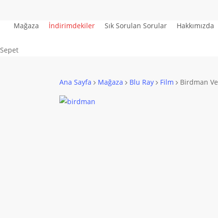
Skip
to
Mağaza
İndirimdekiler
Sık Sorulan Sorular
Hakkımızda
main
content
Close
Sepet
Cart
Ana Sayfa
Mağaza
Blu Ray
Film
Birdman Ve