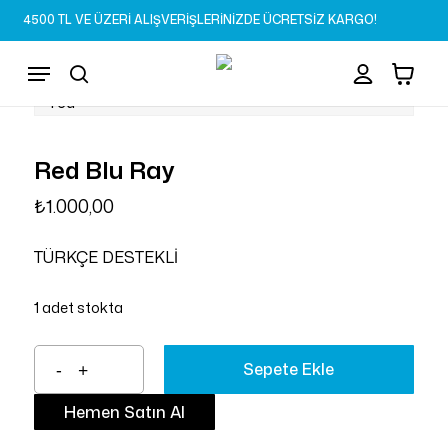
Skip
4500 TL VE ÜZERİ ALIŞVERİŞLERİNİZDE ÜCRETSİZ KARGO!
to
Sepet
Close
account
Cart
main
Menu
content
search
Red Blu Ray
₺
1.000,00
TÜRKÇE DESTEKLİ
1 adet stokta
Sepete Ekle
Hemen Satın Al