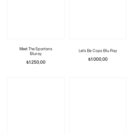
Meet The Spartans
Let’s Be Cops Blu Ray
Bluray
₺
1.000,00
₺
1.250,00