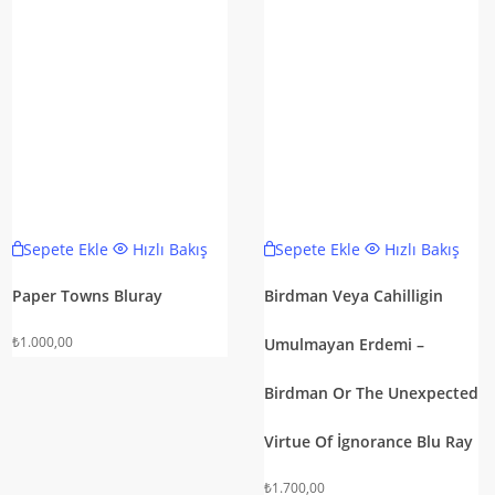
Sepete Ekle
Hızlı Bakış
Sepete Ekle
Hızlı Bakış
Paper Towns Bluray
Birdman Veya Cahilligin
₺
1.000,00
Umulmayan Erdemi –
Birdman Or The Unexpected
Virtue Of İgnorance Blu Ray
₺
1.700,00