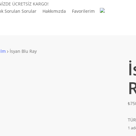
İNİZDE ÜCRETSİZ KARGO!
ık Sorulan Sorular
Hakkımızda
Favorilerim
ilm
İsyan Blu Ray
İ
₺
75
TÜR
1 ad