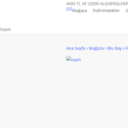
Skip
4500 TL VE ÜZERİ ALIŞVERİŞLER
Mağaza
İndirimdekiler
S
to
main
content
Close
Sepet
Cart
Ana Sayfa
Mağaza
Blu Ray
F