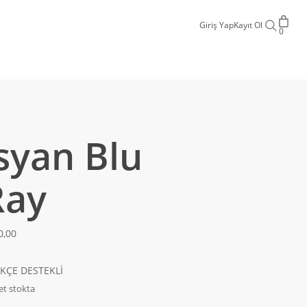
sear
Giriş Yap
Kayıt Ol
0
syan Blu
Ray
0,00
KÇE DESTEKLİ
et stokta