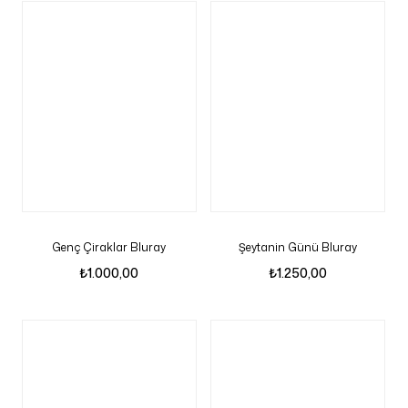
Genç Çiraklar Bluray
Şeytanin Günü Bluray
₺
1.000,00
₺
1.250,00