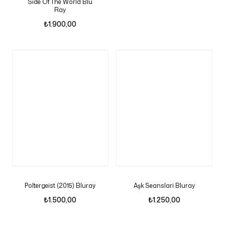
Side Of The World Blu
Ray
₺
1.900,00
Poltergeist (2015) Bluray
Aşk Seanslari Bluray
₺
1.500,00
₺
1.250,00