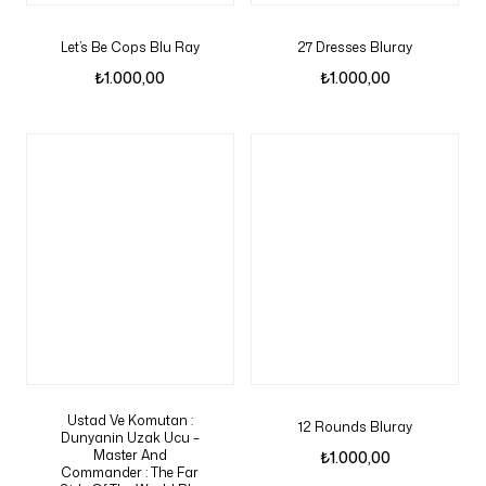
Let’s Be Cops Blu Ray
27 Dresses Bluray
₺
1.000,00
₺
1.000,00
Ustad Ve Komutan :
12 Rounds Bluray
Dunyanin Uzak Ucu –
Master And
₺
1.000,00
Commander : The Far