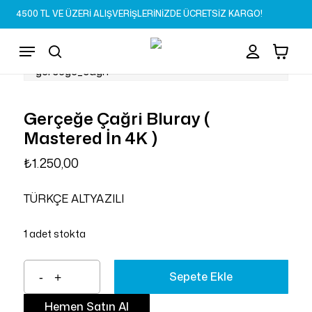
Skip
4500 TL VE ÜZERİ ALIŞVERİŞLERİNİZDE ÜCRETSİZ KARGO!
to
Sepet
Close
account
Cart
main
Menu
content
search
Gerçeğe Çağri Bluray (
Mastered İn 4K )
₺
1.250,00
TÜRKÇE ALTYAZILI
1 adet stokta
Sepete Ekle
Hemen Satın Al