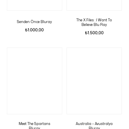
The X Files : İ Want To
Senden Önce Bluray
Believe Blu Ray
₺
1.000,00
₺
1.500,00
Meet The Spartans
Australia – Avustralya
Bluray
Bluray