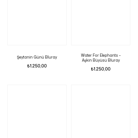
Water For Elephants –
Şeytanin Günü Bluray
Aşkin Büyüsü Bluray
₺
1.250,00
₺
1.250,00