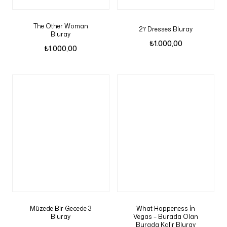
The Other Woman
27 Dresses Bluray
Bluray
₺
1.000,00
₺
1.000,00
Müzede Bir Gecede 3
What Happeness İn
Bluray
Vegas – Burada Olan
Burada Kalir Bluray