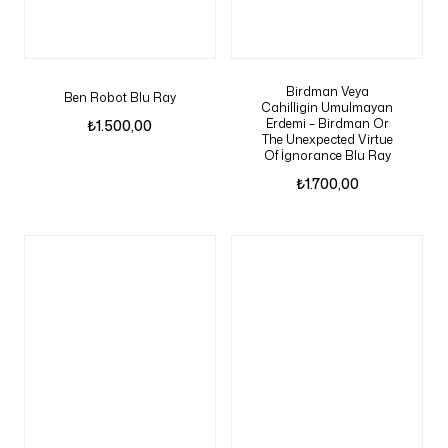
Birdman Veya
Ben Robot Blu Ray
Cahilligin Umulmayan
Erdemi – Birdman Or
₺
1.500,00
The Unexpected Virtue
Of İgnorance Blu Ray
₺
1.700,00