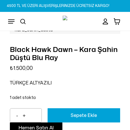
Skip
4500 TL VE ÜZERİ ALIŞVERİŞLERİNİZDE ÜCRETSİZ KARGO!
to
Sepet
Close
account
Cart
main
Menu
content
search
Black Hawk Dawn – Kara Şahin
Düştü Blu Ray
₺
1.500,00
TÜRKÇE ALTYAZILI
1 adet stokta
Sepete Ekle
Hemen Satın Al