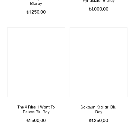
Aynasizlar Bluray
Bluray
₺
1.000,00
₺
1.250,00
The X Files : İ Want To
Sokağin Krallari Blu
Believe Blu Ray
Ray
₺
1.500,00
₺
1.250,00