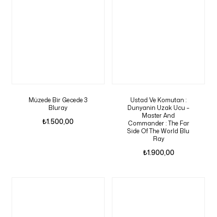
Müzede Bir Gecede 3
Ustad Ve Komutan :
Bluray
Dunyanin Uzak Ucu –
Master And
₺
1.500,00
Commander : The Far
Side Of The World Blu
Ray
₺
1.900,00