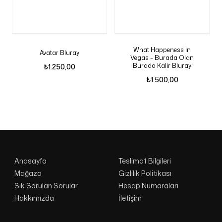
What Happeness İn
Avatar Bluray
Vegas – Burada Olan
Burada Kalir Bluray
₺
1.250,00
₺
1.500,00
Anasayfa
Teslimat Bilgileri
Mağaza
Gizlilik Politikası
Sık Sorulan Sorular
Hesap Numaraları
Hakkımızda
İletişim