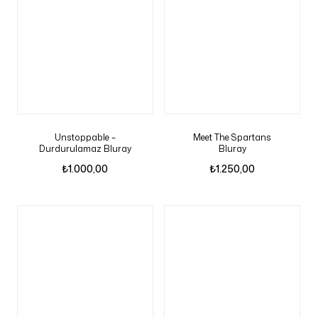
Unstoppable –
Meet The Spartans
Durdurulamaz Bluray
Bluray
₺
1.000,00
₺
1.250,00