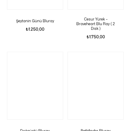
Cesur Yürek –
Şeytanin Günü Bluray
Braveheart Blu Ray ( 2
Disk )
₺
1.250,00
₺
1.750,00
Doğaüstü Bluray
Pathfinder Bluray