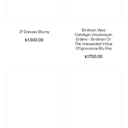
Birdman Veya
27 Dresses Bluray
Cahilligin Umulmayan
Erdemi – Birdman Or
₺
1.000,00
The Unexpected Virtue
Of İgnorance Blu Ray
₺
1.700,00