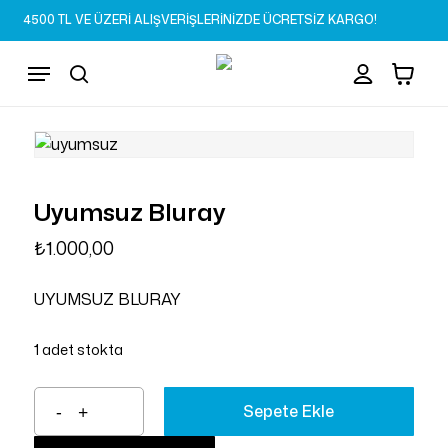
Skip
4500 TL VE ÜZERİ ALIŞVERİŞLERİNİZDE ÜCRETSİZ KARGO!
to
Sepet
Close
account
Cart
main
Menu
content
search
Uyumsuz Bluray
₺
1.000,00
UYUMSUZ BLURAY
1 adet stokta
Sepete Ekle