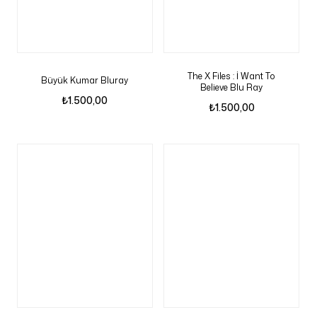
The X Files : İ Want To
Büyük Kumar Bluray
Believe Blu Ray
₺
1.500,00
₺
1.500,00