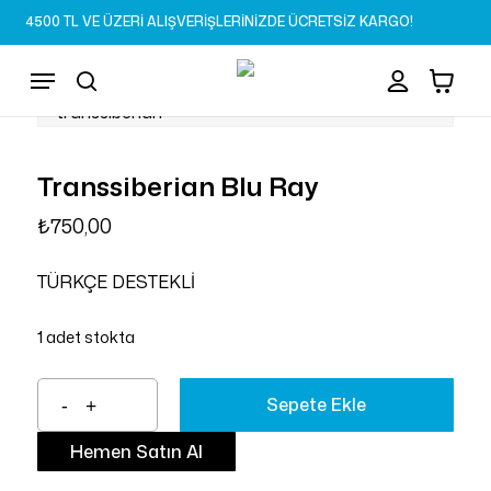
Skip
4500 TL VE ÜZERİ ALIŞVERİŞLERİNİZDE ÜCRETSİZ KARGO!
to
Sepet
Close
account
Cart
main
Menu
content
search
Transsiberian Blu Ray
₺
750,00
TÜRKÇE DESTEKLİ
1 adet stokta
Sepete Ekle
Hemen Satın Al