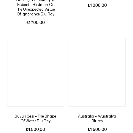
Erdemi – Birdman Or
₺
1.000,00
The Unexpected Virtue
Of İgnorance Blu Ray
₺
1.700,00
Suyun Sesi – The Shape
Australia – Avustralya
Of Water Blu Ray
Bluray
₺
1.500,00
₺
1.500,00