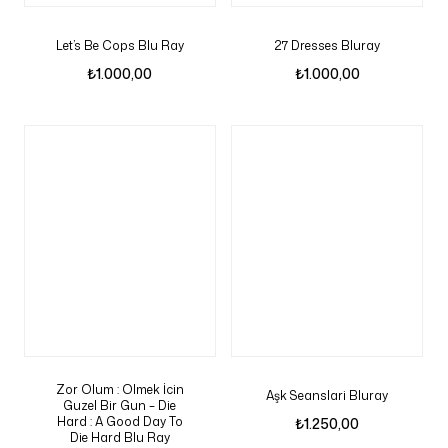
Let’s Be Cops Blu Ray
27 Dresses Bluray
₺
1.000,00
₺
1.000,00
Zor Olum : Olmek İcin
Aşk Seanslari Bluray
Guzel Bir Gun – Die
Hard : A Good Day To
₺
1.250,00
Die Hard Blu Ray