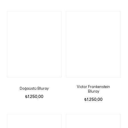
Victor Frankenstein
Doğaüstü Bluray
Bluray
₺
1.250,00
₺
1.250,00