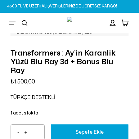
Skip
4500 TL VE ÜZERİ ALIŞVERİŞLERİNİZDE ÜCRETSİZ KARGO!
to
Sepet
Close
account
Cart
main
Menu
content
search
Transformers : Ay’in Karanlik
Yüzü Blu Ray 3d + Bonus Blu
Ray
₺
1.500,00
TÜRKÇE DESTEKLİ
1 adet stokta
Sepete Ekle