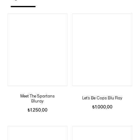
Meet The Spartans
Let’s Be Cops Blu Ray
Bluray
₺
1.000,00
₺
1.250,00