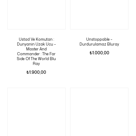
Ustad Ve Komutan :
Unstoppable –
Dunyanin Uzak Ucu –
Durdurulamaz Bluray
Master And
₺
1.000,00
Commander : The Far
Side Of The World Blu
Ray
₺
1.900,00