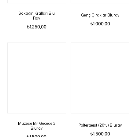
Sokağin Krallari Blu
Genç Çiraklar Bluray
Ray
₺
1.000,00
₺
1.250,00
Müzede Bir Gecede 3
Poltergeist (2015) Bluray
Bluray
₺
1.500,00
₺
1.500,00