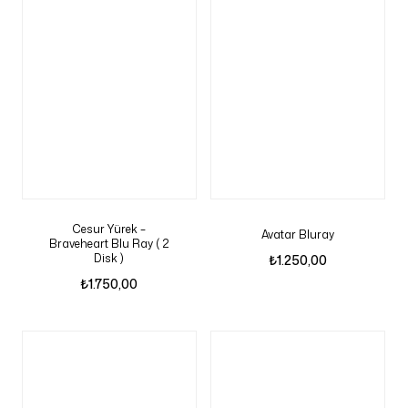
Cesur Yürek –
Avatar Bluray
Braveheart Blu Ray ( 2
Disk )
₺
1.250,00
₺
1.750,00