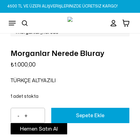
Skip
4500 TL VE ÜZERİ ALIŞVERİŞLERİNİZDE ÜCRETSİZ KARGO!
to
Sepet
Close
account
Cart
main
Menu
content
search
Morganlar Nerede Bluray
₺
1.000,00
TÜRKÇE ALTYAZILI
1 adet stokta
Sepete Ekle
Hemen Satın Al