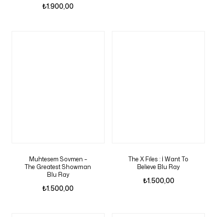
₺
1.900,00
Muhtesem Sovmen –
The X Files : İ Want To
The Greatest Showman
Believe Blu Ray
Blu Ray
₺
1.500,00
₺
1.500,00