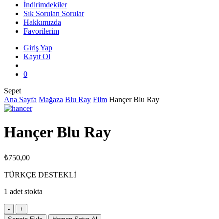
İndirimdekiler
Sık Sorulan Sorular
Hakkımızda
Favorilerim
Giriş Yap
Kayıt Ol
search
0
Close
Sepet
Cart
Ana Sayfa
Mağaza
Blu Ray
Film
Hançer Blu Ray
Hançer Blu Ray
₺
750,00
TÜRKÇE DESTEKLİ
1 adet stokta
Hançer
Blu