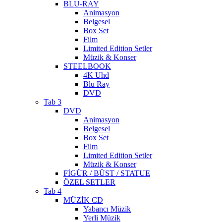
BLU-RAY
Animasyon
Belgesel
Box Set
Film
Limited Edition Setler
Müzik & Konser
STEELBOOK
4K Uhd
Blu Ray
DVD
Tab 3
DVD
Animasyon
Belgesel
Box Set
Film
Limited Edition Setler
Müzik & Konser
FİGÜR / BÜST / STATUE
ÖZEL SETLER
Tab 4
MÜZİK CD
Yabancı Müzik
Yerli Müzik