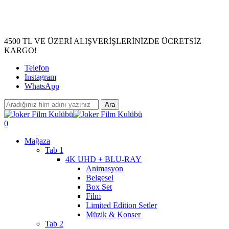
Skip
to
main
content
4500 TL VE ÜZERİ ALIŞVERİŞLERİNİZDE ÜCRETSİZ
KARGO!
Telefon
Instagram
WhatsApp
Ara
Close
Search
search
account
0
Menu
Mağaza
Tab 1
4K UHD + BLU-RAY
Animasyon
Belgesel
Box Set
Film
Limited Edition Setler
Müzik & Konser
Tab 2