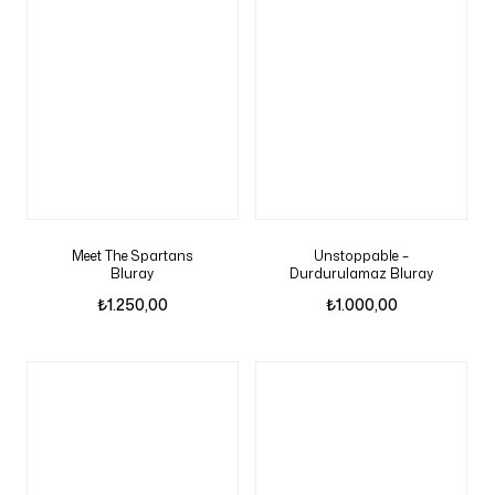
Meet The Spartans
Unstoppable –
Bluray
Durdurulamaz Bluray
₺
1.250,00
₺
1.000,00