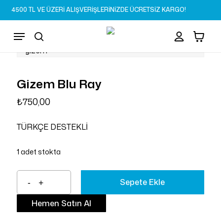
Skip
4500 TL VE ÜZERİ ALIŞVERİŞLERİNİZDE ÜCRETSİZ KARGO!
to
Sepet
Close
account
Cart
main
Menu
content
search
Gizem Blu Ray
₺
750,00
TÜRKÇE DESTEKLİ
1 adet stokta
Sepete Ekle
Hemen Satın Al