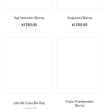
Aşk Seanslari Bluray
Doğaüstü Bluray
₺
1.250,00
₺
1.250,00
Victor Frankenstein
Let’s Be Cops Blu Ray
Bluray