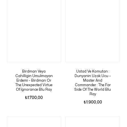
Birdman Veya
Ustad Ve Komutan :
Cahilligin Umulmayan
Dunyanin Uzak Ucu –
Erdemi – Birdman Or
Master And
The Unexpected Virtue
Commander : The Far
Of İgnorance Blu Ray
Side Of The World Blu
Ray
₺
1.700,00
₺
1.900,00