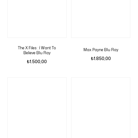
The X Files : İ Want To
Max Payne Blu Ray
Believe Blu Ray
₺
1.850,00
₺
1.500,00