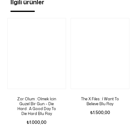
İlgili ürünler
Zor Olum : Olmek İcin
The X Files : İ Want To
Guzel Bir Gun – Die
Believe Blu Ray
Hard : A Good Day To
₺
1.500,00
Die Hard Blu Ray
₺
1.000,00