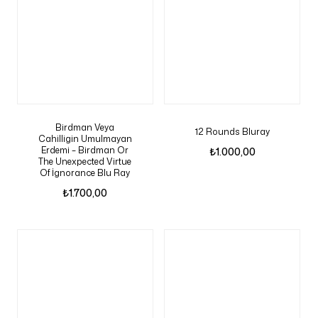
Birdman Veya
12 Rounds Bluray
Cahilligin Umulmayan
Erdemi – Birdman Or
₺
1.000,00
The Unexpected Virtue
Of İgnorance Blu Ray
₺
1.700,00