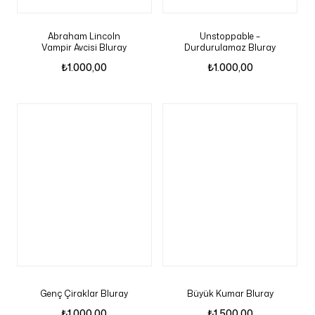
Abraham Lincoln
Unstoppable –
Vampir Avcisi Bluray
Durdurulamaz Bluray
₺
1.000,00
₺
1.000,00
Genç Çiraklar Bluray
Büyük Kumar Bluray
₺
1.000,00
₺
1.500,00