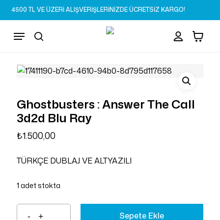
Skip
4500 TL VE ÜZERİ ALIŞVERİŞLERİNİZDE ÜCRETSİZ KARGO!
to
Sepet
Close
account
Cart
main
Menu
content
search
Ghostbusters : Answer The Call
3d2d Blu Ray
₺
1.500,00
TÜRKÇE DUBLAJ VE ALTYAZILI
1 adet stokta
Sepete Ekle