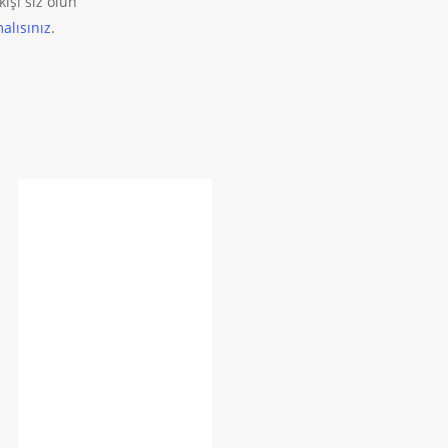
işi siz olun
alısınız
.