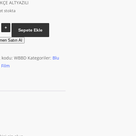
KÇE ALTYAZILI
et stokta
Elvis
Sepete Ekle
On
men Satın Al
Tour
Bluray
k kodu:
WBBD
Kategoriler:
Blu
adet
,
Film