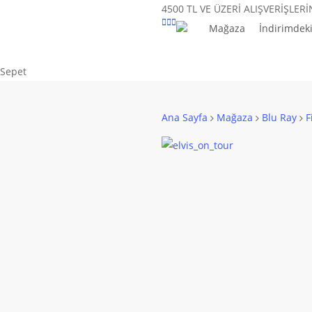
Skip
4500 TL VE ÜZERİ ALIŞVERİŞLER
to
Mağaza
İndirimdeki
main
content
Close
Sepet
Cart
Ana Sayfa
Mağaza
Blu Ray
F