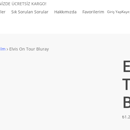
İNİZDE ÜCRETSİZ KARGO!
ler
Sık Sorulan Sorular
Hakkımızda
Favorilerim
Giriş Yap
Kayıt
ilm
Elvis On Tour Bluray
E
₺
1.