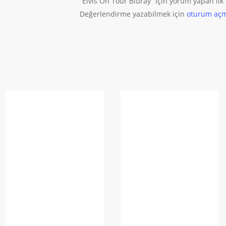
“Elvis On Tour Bluray” için yorum yapan ilk k
Değerlendirme yazabilmek için
oturum açm