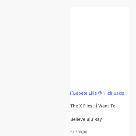
Sepete Ekle
Hızlı Bakış
The X Files : İ Want To
Believe Blu Ray
₺
1.500,00