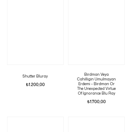
Birdman Veya
Shutter Bluray
Cahilligin Umulmayan
Erdemi – Birdman Or
₺
1.200,00
The Unexpected Virtue
Of İgnorance Blu Ray
₺
1.700,00