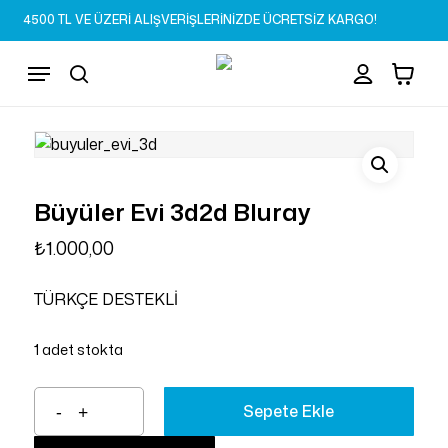
Skip
4500 TL VE ÜZERİ ALIŞVERİŞLERİNİZDE ÜCRETSİZ KARGO!
to
Sepet
Close
account
Cart
main
Menu
content
search
Büyüler Evi 3d2d Bluray
₺
1.000,00
TÜRKÇE DESTEKLİ
1 adet stokta
Sepete Ekle