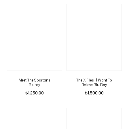
Meet The Spartans
The X Files : İ Want To
Bluray
Believe Blu Ray
₺
1.250,00
₺
1.500,00