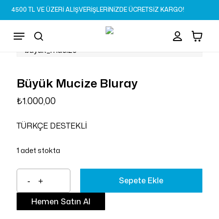
Skip
4500 TL VE ÜZERİ ALIŞVERİŞLERİNİZDE ÜCRETSİZ KARGO!
to
Sepet
Close
account
Cart
main
Menu
content
search
Büyük Mucize Bluray
₺
1.000,00
TÜRKÇE DESTEKLİ
1 adet stokta
Sepete Ekle
Hemen Satın Al