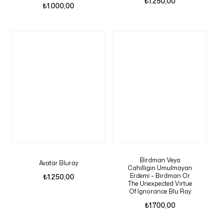
₺
1.250,00
₺
1.000,00
Birdman Veya
Avatar Bluray
Cahilligin Umulmayan
Erdemi – Birdman Or
₺
1.250,00
The Unexpected Virtue
Of İgnorance Blu Ray
₺
1.700,00