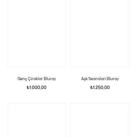
Genç Çiraklar Bluray
Aşk Seanslari Bluray
₺
1.000,00
₺
1.250,00