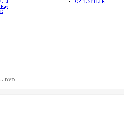
 Uhd
ÖZEL SETLER
 Ray
D
maz DVD