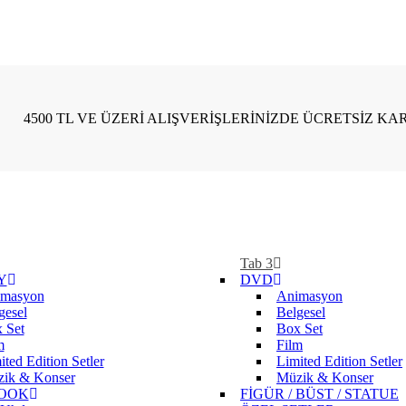
4500 TL VE ÜZERİ ALIŞVERİŞLERİNİZDE ÜCRETSİZ KA
Tab 3
Y
DVD
masyon
Animasyon
gesel
Belgesel
 Set
Box Set
m
Film
ited Edition Setler
Limited Edition Setler
ik & Konser
Müzik & Konser
OOK
FİGÜR / BÜST / STATUE