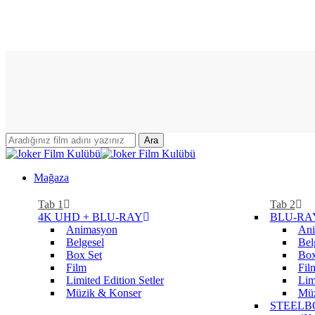
Skip
to
main
content
Ara
Close
Search
search
account
Menu
Mağaza
Tab 1
Tab 2
4K UHD + BLU-RAY
BLU-RA
Animasyon
Ani
Belgesel
Bel
Box Set
Box
Film
Fil
Limited Edition Setler
Lim
Müzik & Konser
Müz
STEELB