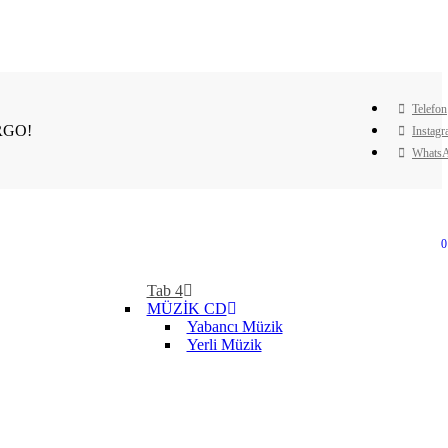
Telefon
RGO!
Instag
Whats
0
Tab 4
MÜZİK CD
Yabancı Müzik
Yerli Müzik