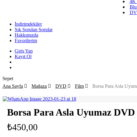
4K
Blu
DV
İndirimdekiler
Sık Sorulan Sorular
Hakkımızda
Favorilerim
Giriş Yap
Kayıt Ol
search
Close
Sepet
Cart
Ana Sayfa
Mağaza
DVD
Film
Borsa Para Asla Uyu
Borsa Para Asla Uyumaz DVD
₺
450,00