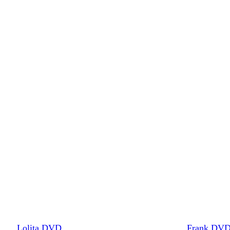
Lolita DVD
Frank DVD