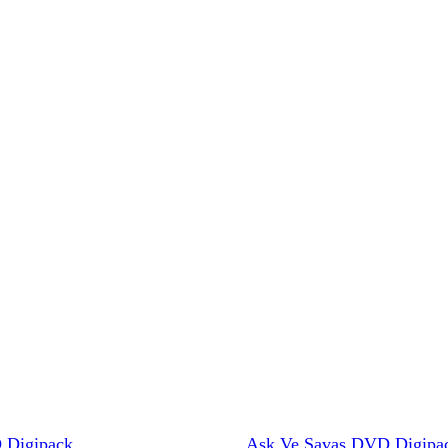
 Digipack
Aşk Ve Savaş DVD Digipa