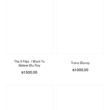
The X Files : İ Want To
Trans Bluray
Believe Blu Ray
₺
1.000,00
₺
1.500,00