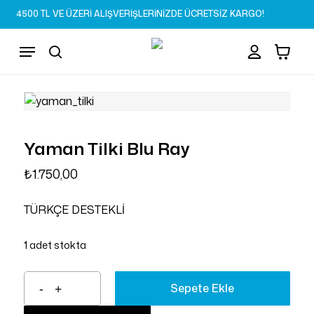
Skip
4500 TL VE ÜZERİ ALIŞVERİŞLERİNİZDE ÜCRETSİZ KARGO!
to
Sepet
Close
account
Cart
main
Menu
content
search
Yaman Tilki Blu Ray
₺
1.750,00
TÜRKÇE DESTEKLİ
1 adet stokta
Sepete Ekle