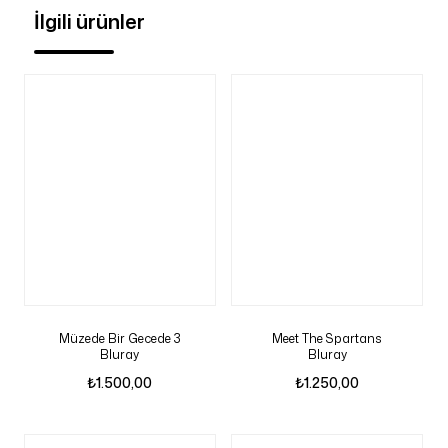
İlgili ürünler
Müzede Bir Gecede 3
Meet The Spartans
Bluray
Bluray
₺
1.500,00
₺
1.250,00