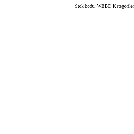
Vendetta
Stok kodu:
Blu
WBBD
Kategorile
Ray
adet