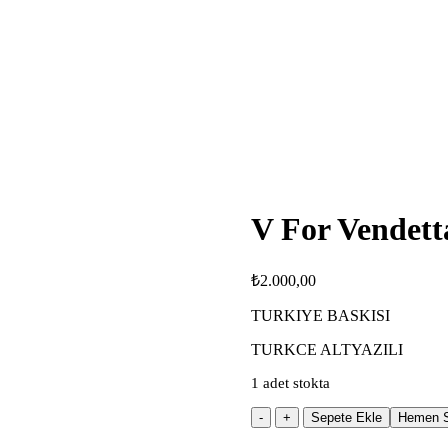
V For Vendett
₺
2.000,00
TURKIYE BASKISI
TURKCE ALTYAZILI
1 adet stokta
V
Sepete Ekle
Hemen S
For