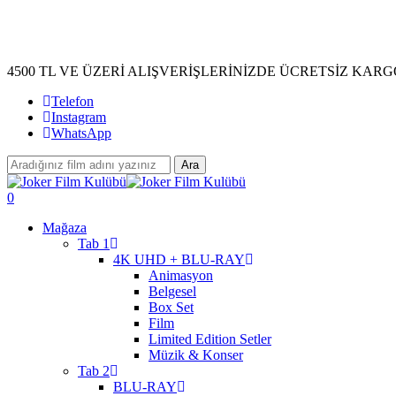
Skip
to
main
content
4500 TL VE ÜZERİ ALIŞVERİŞLERİNİZDE ÜCRETSİZ KARG
Telefon
Instagram
WhatsApp
Ara
Close
Search
search
account
0
Menu
Mağaza
Tab 1
4K UHD + BLU-RAY
Animasyon
Belgesel
Box Set
Film
Limited Edition Setler
Müzik & Konser
Tab 2
BLU-RAY