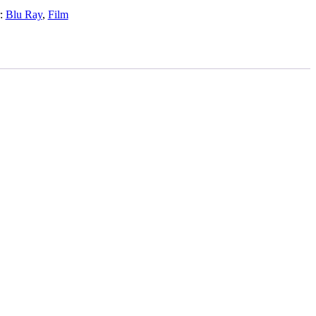
r:
Blu Ray
,
Film