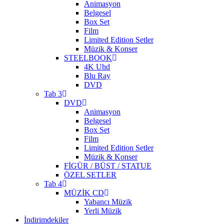
Animasyon
Belgesel
Box Set
Film
Limited Edition Setler
Müzik & Konser
STEELBOOK
4K Uhd
Blu Ray
DVD
Tab 3
DVD
Animasyon
Belgesel
Box Set
Film
Limited Edition Setler
Müzik & Konser
FİGÜR / BÜST / STATUE
ÖZEL SETLER
Tab 4
MÜZİK CD
Yabancı Müzik
Yerli Müzik
İndirimdekiler