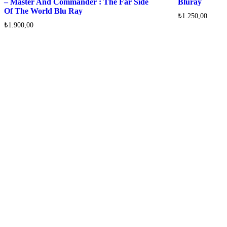
– Master And Commander : The Far Side
Bluray
Of The World Blu Ray
₺
1.250,00
₺
1.900,00