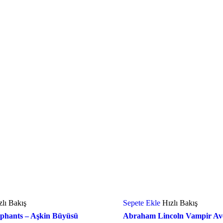
zlı Bakış
Sepete Ekle
Hızlı Bakış
ephants – Aşkin Büyüsü
Abraham Lincoln Vampir Avc