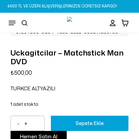
Skip
4500 TL VE ÜZERİ ALIŞVERİŞLERİNİZDE ÜCRETSİZ KARGO!
to
Sepet
Close
account
Cart
main
Menu
content
search
Uckagitcilar – Matchstick Man
DVD
₺
500,00
TURKCE ALTYAZILI
1 adet stokta
Sepete Ekle
Hemen Satın Al