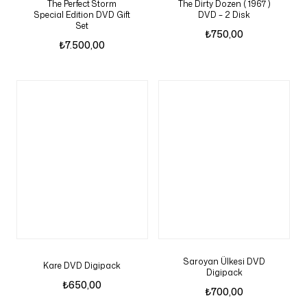
The Perfect Storm
The Dirty Dozen ( 1967 )
Special Edition DVD Gift
DVD – 2 Disk
Set
₺
750,00
₺
7.500,00
Saroyan Ülkesi DVD
Kare DVD Digipack
Digipack
₺
650,00
₺
700,00