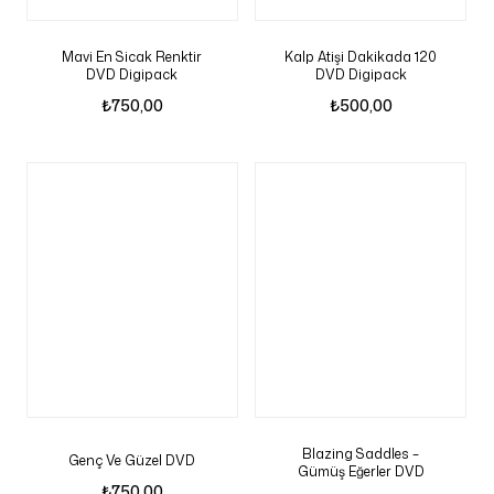
Mavi En Sicak Renktir
Kalp Atişi Dakikada 120
DVD Digipack
DVD Digipack
₺
750,00
₺
500,00
Blazing Saddles –
Genç Ve Güzel DVD
Gümüş Eğerler DVD
₺
750,00