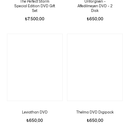
The Perfect Storm
Unforgiven –
Special Edition DVD Gift
Affedilmeyen DVD – 2
Set
Disk
₺
7.500,00
₺
650,00
Leviathan DVD
Thelma DVD Digipack
₺
650,00
₺
650,00