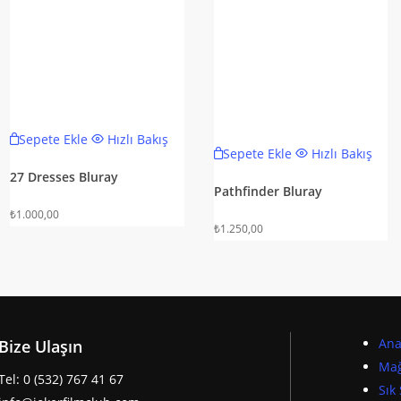
Sepete Ekle
Hızlı Bakış
Sepete Ekle
Hızlı Bakış
27 Dresses Bluray
Pathfinder Bluray
₺
1.000,00
₺
1.250,00
Ana
Bize Ulaşın
Ma
Tel:
0 (532) 767 41 67
Sık