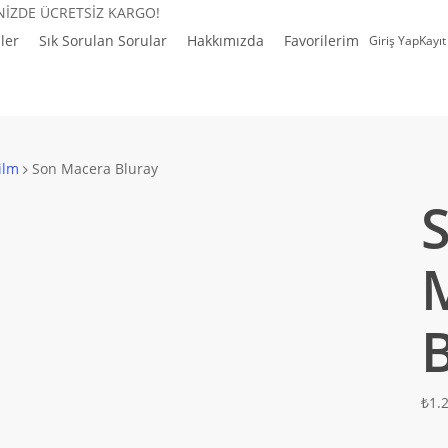
İNİZDE ÜCRETSİZ KARGO!
ler
Sık Sorulan Sorular
Hakkımızda
Favorilerim
Giriş Yap
Kayıt
ilm
Son Macera Bluray
₺
1.