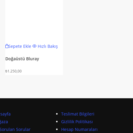
Sepete Ekle
Hızlı Bakış
Doğaüstü Bluray
₺
1.250,00
sayfa
Teslimat Bilgileri
ğaza
Gizlilik Politikası
 Sorulan Sorular
Hesap Numaraları