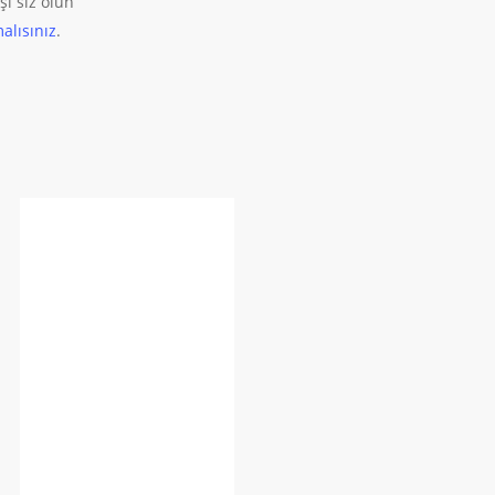
şi siz olun
alısınız
.