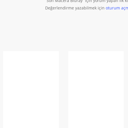
“Son Macera Bluray” için yorum yapan ilk ki
Değerlendirme yazabilmek için
oturum açm