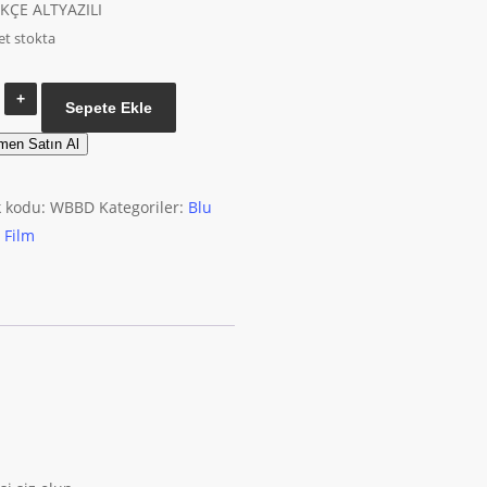
KÇE ALTYAZILI
et stokta
Son
Sepete Ekle
Macera
men Satın Al
Bluray
adet
k kodu:
WBBD
Kategoriler:
Blu
,
Film