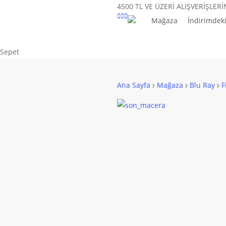
Skip
4500 TL VE ÜZERİ ALIŞVERİŞLER
to
Mağaza
İndirimdeki
main
content
Close
Sepet
Cart
Ana Sayfa
Mağaza
Blu Ray
F