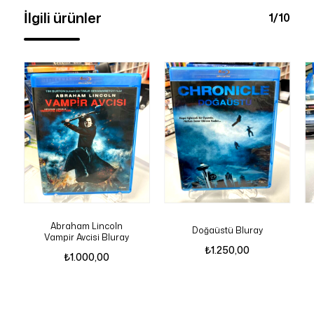
İlgili ürünler
1/10
Abraham Lincoln
Doğaüstü Bluray
Vampir Avcisi Bluray
₺
1.250,00
₺
1.000,00