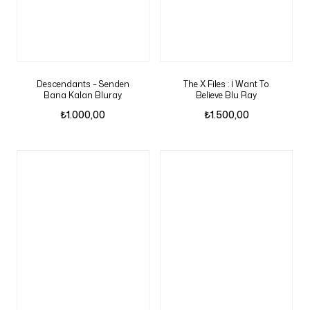
Descendants – Senden
The X Files : İ Want To
Bana Kalan Bluray
Believe Blu Ray
₺
1.000,00
₺
1.500,00