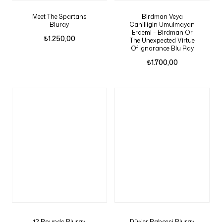
Meet The Spartans
Birdman Veya
Bluray
Cahilligin Umulmayan
Erdemi – Birdman Or
₺
1.250,00
The Unexpected Virtue
Of İgnorance Blu Ray
₺
1.700,00
12 Rounds Bluray
Düşler Bahçesi Bluray