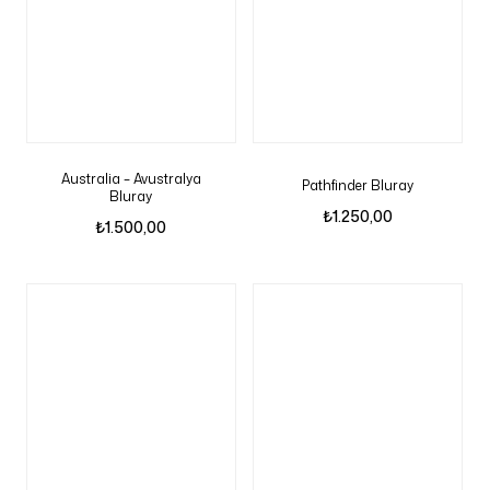
Australia – Avustralya
Pathfinder Bluray
Bluray
₺
1.250,00
₺
1.500,00