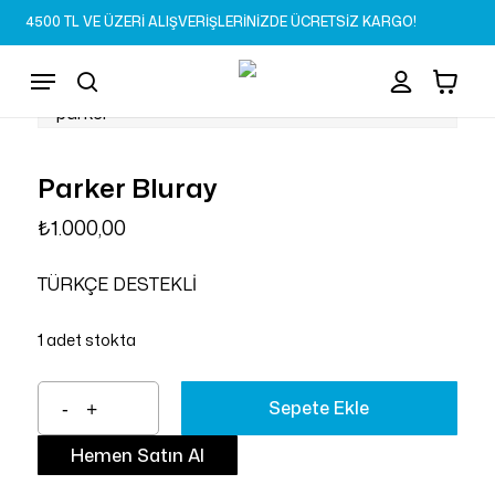
Skip
4500 TL VE ÜZERİ ALIŞVERİŞLERİNİZDE ÜCRETSİZ KARGO!
to
Sepet
Close
account
Cart
main
Menu
content
search
Parker Bluray
₺
1.000,00
TÜRKÇE DESTEKLİ
1 adet stokta
Sepete Ekle
Hemen Satın Al