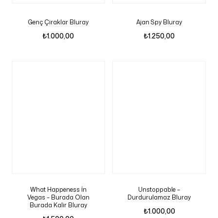
Genç Çiraklar Bluray
Ajan Spy Bluray
₺
1.000,00
₺
1.250,00
What Happeness İn
Unstoppable –
Vegas – Burada Olan
Durdurulamaz Bluray
Burada Kalir Bluray
₺
1.000,00