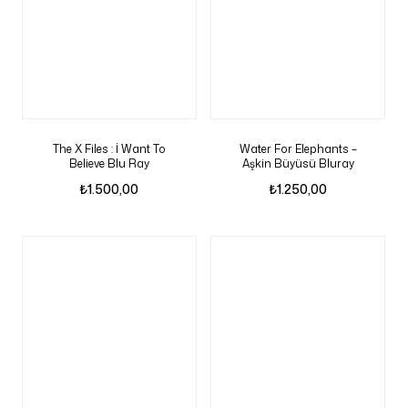
The X Files : İ Want To
Water For Elephants –
Believe Blu Ray
Aşkin Büyüsü Bluray
₺
1.500,00
₺
1.250,00