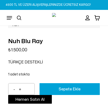
Skip
4500 TL VE ÜZERİ ALIŞVERİŞLERİNİZDE ÜCRETSİZ KARGO!
to
Sepet
Close
account
Cart
main
Menu
content
search
Nuh Blu Ray
₺
1.500,00
TÜRKÇE DESTEKLİ
1 adet stokta
Sepete Ekle
Hemen Satın Al