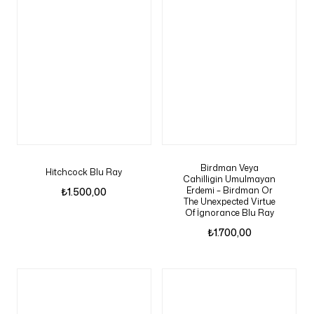
Birdman Veya
Hitchcock Blu Ray
Cahilligin Umulmayan
Erdemi – Birdman Or
₺
1.500,00
The Unexpected Virtue
Of İgnorance Blu Ray
₺
1.700,00