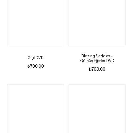
Blazing Saddles –
Gigi DVD
Gümüş Eğerler DVD
₺
700,00
₺
700,00