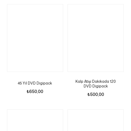
Kalp Atişi Dakikada 120
45 Yil DVD Digipack
DVD Digipack
₺
650,00
₺
500,00