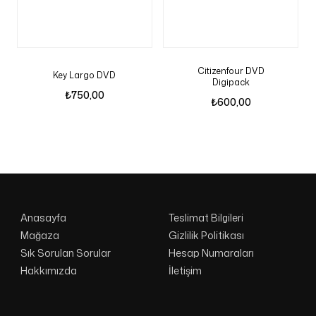
Citizenfour DVD
Key Largo DVD
Digipack
₺
750,00
₺
600,00
Anasayfa
Teslimat Bilgileri
Mağaza
Gizlilik Politikası
Sık Sorulan Sorular
Hesap Numaraları
Hakkımızda
İletişim