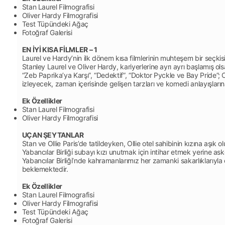
Stan Laurel Filmografisi
Oliver Hardy Filmografisi
Test Tüpündeki Ağaç
Fotoğraf Galerisi
EN İYİ KISA FİLMLER – 1
Laurel ve Hardy’nin ilk dönem kısa filmlerinin muhteşem bir seçki
Stanley Laurel ve Oliver Hardy, kariyerlerine ayrı ayrı başlamış ols
“Zeb Paprika’ya Karşı”, “Dedektif”, “Doktor Pyckle ve Bay Pride”; Ol
izleyecek, zaman içerisinde gelişen tarzları ve komedi anlayışların
Ek Özellikler
Stan Laurel Filmografisi
Oliver Hardy Filmografisi
UÇAN ŞEYTANLAR
Stan ve Ollie Paris’de tatildeyken, Ollie otel sahibinin kızına aşık o
Yabancılar Birliği subayı kızı unutmak için intihar etmek yerine aske
Yabancılar Birliği’nde kahramanlarımız her zamanki sakarlıklarıyla o
beklemektedir.
Ek Özellikler
Stan Laurel Filmografisi
Oliver Hardy Filmografisi
Test Tüpündeki Ağaç
Fotoğraf Galerisi