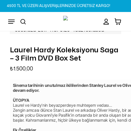
Skip
4500 TL VE ÜZERİ ALIŞVERİŞLERİNİZDE ÜCRETSİZ KARGO!
to
Sepet
Close
account
Cart
main
Menu
content
search
Laurel Hardy Koleksiyonu Saga
– 3 Film DVD Box Set
₺
1.500,00
Sinema tarihinin unutulmaz ikililerinden Stanley Laurel ve Olive
devam ediyor.
ÜTOPYA
Laurel ve Hardy’nin beyazperdeye muhteşem vedası…
Zengin amcası ölünce Stan Laurel ve arkadaşı Oliver Hardy, bir ada 
kaçak yolcu Giovanni’yle Pasifik’in ortasında bir anda oluşan bi
başlar. Kahramanlarımız, hiçbir ülkeye bağlanmamak için, kendi de
Ek Özellikler