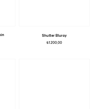
kin
Shutter Bluray
₺
1.200,00