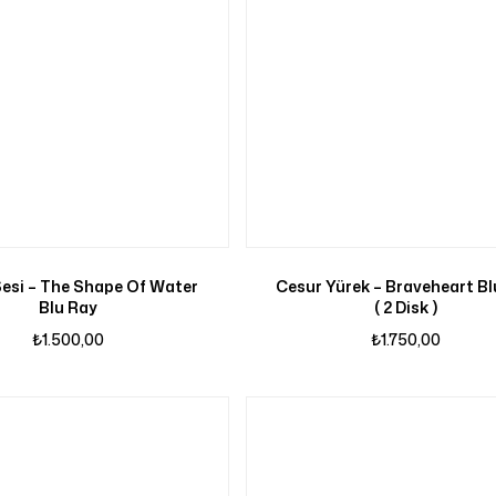
esi – The Shape Of Water
Cesur Yürek – Braveheart Bl
Blu Ray
( 2 Disk )
₺
1.500,00
₺
1.750,00