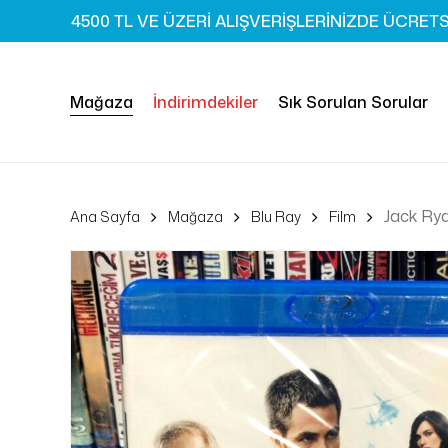
Skip
4500 TL VE ÜZERİ ALIŞVERİŞLERİNİZDE ÜCRET
to
main
content
Mağaza
İndirimdekiler
Sık Sorulan Sorular
Jack Rya
Ana Sayfa
Mağaza
Blu Ray
Film