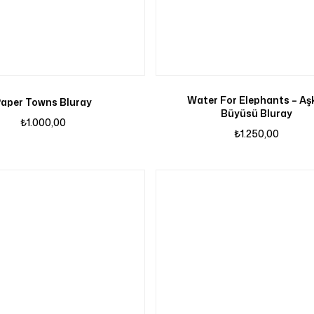
Water For Elephants – Aş
aper Towns Bluray
Büyüsü Bluray
₺
1.000,00
₺
1.250,00