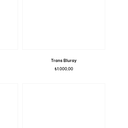
epetinizde ürün bulunmuyor.
Mağazaya Git
Trans Bluray
₺
1.000,00