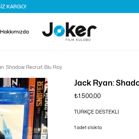
SİZ KARGO!
Sepet
Hakkımızda
n: Shadow Recruit Blu Ray
Jack Ryan: Shado
₺
1.500,00
TÜRKÇE DESTEKLİ
1 adet stokta