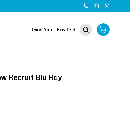
Close
Cart
search
Giriş Yap
Kayıt Ol
w Recruit Blu Ray