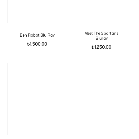
Meet The Spartans
Ben Robot Blu Ray
Bluray
₺
1.500,00
₺
1.250,00