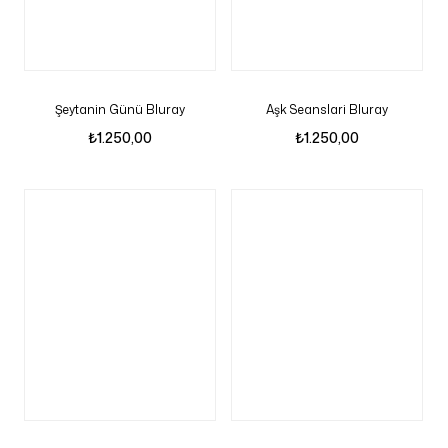
Şeytanin Günü Bluray
Aşk Seanslari Bluray
₺
1.250,00
₺
1.250,00