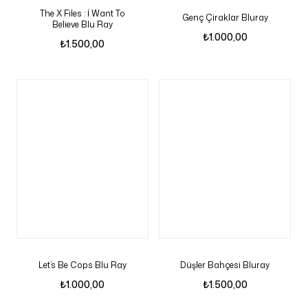
The X Files : İ Want To
Genç Çiraklar Bluray
Believe Blu Ray
₺
1.000,00
₺
1.500,00
Let’s Be Cops Blu Ray
Düşler Bahçesi Bluray
₺
1.000,00
₺
1.500,00