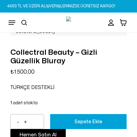
Skip
4500 TL VE ÜZERİ ALIŞVERİŞLERİNİZDE ÜCRETSİZ KARGO!
to
Sepet
Close
account
Cart
main
Menu
content
search
Collectral Beauty – Gizli
Güzellik Bluray
₺
1.500,00
TÜRKÇE DESTEKLİ
1 adet stokta
Sepete Ekle
Hemen Satın Al