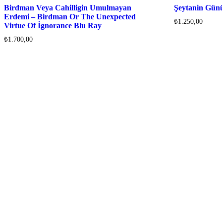
Birdman Veya Cahilligin Umulmayan
Şeytanin Gün
Erdemi – Birdman Or The Unexpected
₺
1.250,00
Virtue Of İgnorance Blu Ray
₺
1.700,00