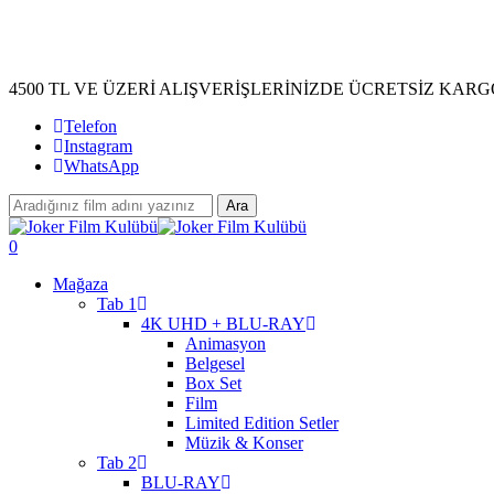
Skip
to
main
content
4500 TL VE ÜZERİ ALIŞVERİŞLERİNİZDE ÜCRETSİZ KARG
Telefon
Instagram
WhatsApp
Ara
Close
Search
search
account
0
Menu
Mağaza
Tab 1
4K UHD + BLU-RAY
Animasyon
Belgesel
Box Set
Film
Limited Edition Setler
Müzik & Konser
Tab 2
BLU-RAY