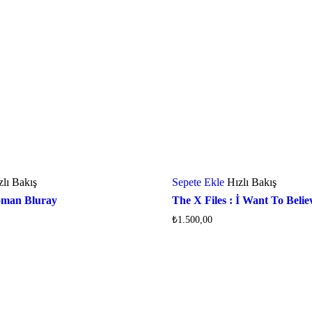
zlı Bakış
Sepete Ekle
Hızlı Bakış
oman Bluray
The X Files : İ Want To Beli
₺
1.500,00