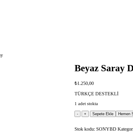
ay
Beyaz Saray D
₺
1.250,00
TÜRKÇE DESTEKLİ
1 adet stokta
Beyaz
Sepete Ekle
Hemen S
Saray
Düştü
Stok kodu:
Blu
SONYBD
Kategor