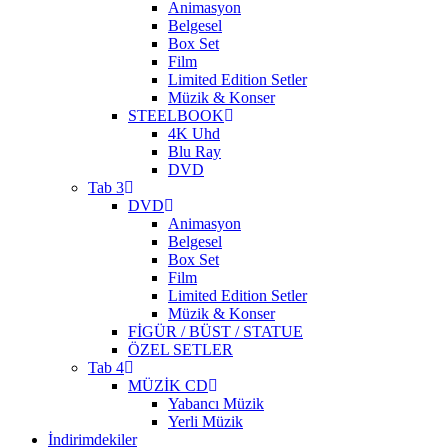
Animasyon
Belgesel
Box Set
Film
Limited Edition Setler
Müzik & Konser
STEELBOOK
4K Uhd
Blu Ray
DVD
Tab 3
DVD
Animasyon
Belgesel
Box Set
Film
Limited Edition Setler
Müzik & Konser
FİGÜR / BÜST / STATUE
ÖZEL SETLER
Tab 4
MÜZİK CD
Yabancı Müzik
Yerli Müzik
İndirimdekiler