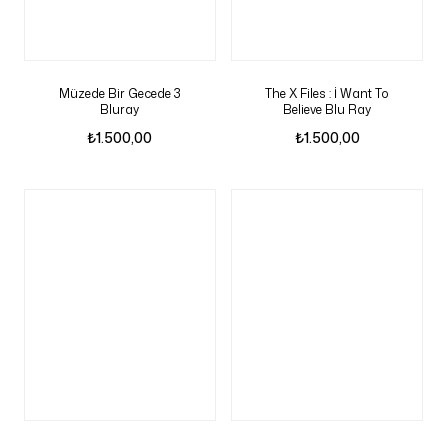
Müzede Bir Gecede 3
The X Files : İ Want To
Bluray
Believe Blu Ray
₺
1.500,00
₺
1.500,00