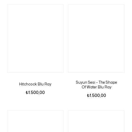
Suyun Sesi – The Shape
Hitchcock Blu Ray
Of Water Blu Ray
₺
1.500,00
₺
1.500,00