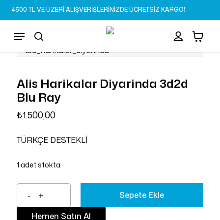
Skip
4500 TL VE ÜZERİ ALIŞVERİŞLERİNİZDE ÜCRETSİZ KARGO!
to
Sepet
Close
account
Cart
main
Menu
content
search
Alis Harikalar Diyarinda 3d2d
Blu Ray
₺
1.500,00
TÜRKÇE DESTEKLİ
1 adet stokta
Sepete Ekle
Hemen Satın Al