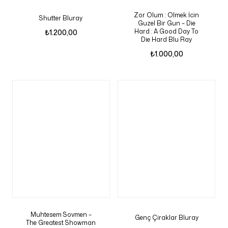
Zor Olum : Olmek İcin
Shutter Bluray
Guzel Bir Gun – Die
Hard : A Good Day To
₺
1.200,00
Die Hard Blu Ray
₺
1.000,00
Muhtesem Sovmen –
Genç Çiraklar Bluray
The Greatest Showman