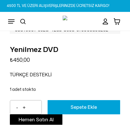
Skip
4500 TL VE ÜZERİ ALIŞVERİŞLERİNİZDE ÜCRETSİZ KARGO!
to
Sepet
Close
account
Cart
main
Menu
content
search
Yenilmez DVD
₺
450,00
TÜRKÇE DESTEKLİ
1 adet stokta
Sepete Ekle
Hemen Satın Al