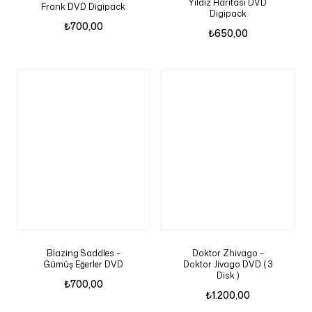
Yildiz Haritasi DVD
Frank DVD Digipack
Digipack
₺
700,00
₺
650,00
Blazing Saddles –
Doktor Zhivago –
Gümüş Eğerler DVD
Doktor Jivago DVD ( 3
Disk )
₺
700,00
₺
1.200,00