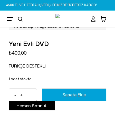
Skip
4500 TL VE ÜZERİ ALIŞVERİŞLERİNİZDE ÜCRETSİZ KARGO!
to
Sepet
Close
account
Cart
main
Menu
content
search
Yeni Evli DVD
₺
400,00
TÜRKÇE DESTEKLİ
1 adet stokta
Sepete Ekle
Hemen Satın Al