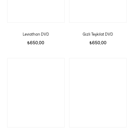
Leviathan DVD
Gizli Teşkilat DVD
₺
650,00
₺
650,00
Sepetinizde ürün bulunmuyor.
Mağazaya Git