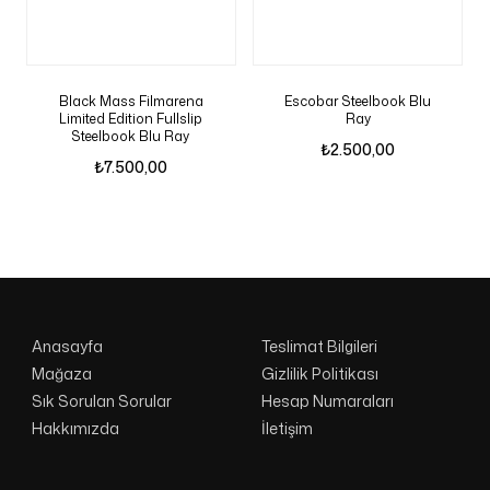
Black Mass Filmarena
Escobar Steelbook Blu
Limited Edition Fullslip
Ray
Steelbook Blu Ray
₺
2.500,00
₺
7.500,00
Anasayfa
Teslimat Bilgileri
Mağaza
Gizlilik Politikası
Sık Sorulan Sorular
Hesap Numaraları
Hakkımızda
İletişim