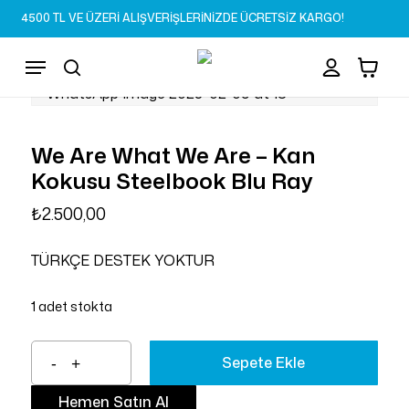
Skip
4500 TL VE ÜZERİ ALIŞVERİŞLERİNİZDE ÜCRETSİZ KARGO!
to
Sepet
Close
account
Cart
main
Menu
content
search
We Are What We Are – Kan
Kokusu Steelbook Blu Ray
₺
2.500,00
TÜRKÇE DESTEK YOKTUR
1 adet stokta
Sepete Ekle
Hemen Satın Al