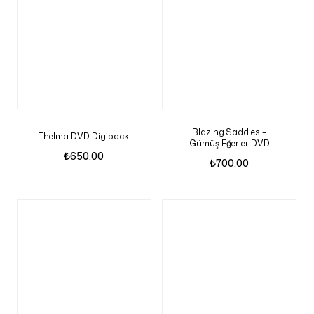
Blazing Saddles –
Thelma DVD Digipack
Gümüş Eğerler DVD
₺
650,00
₺
700,00