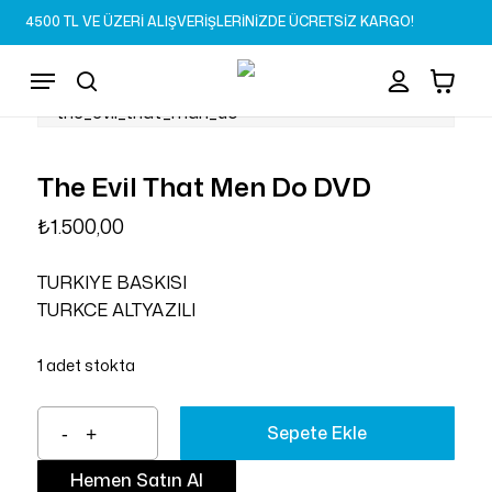
Skip
4500 TL VE ÜZERİ ALIŞVERİŞLERİNİZDE ÜCRETSİZ KARGO!
to
Sepet
Close
account
Cart
main
Menu
content
search
The Evil That Men Do DVD
₺
1.500,00
TURKIYE BASKISI
TURKCE ALTYAZILI
1 adet stokta
Sepete Ekle
Hemen Satın Al