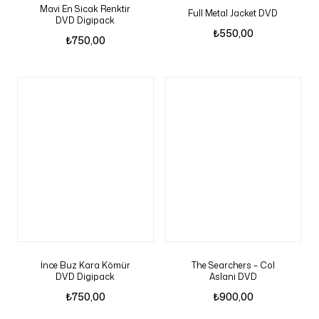
Mavi En Sicak Renktir
Full Metal Jacket DVD
DVD Digipack
₺
550,00
₺
750,00
İnce Buz Kara Kömür
The Searchers – Col
DVD Digipack
Aslani DVD
₺
750,00
₺
900,00