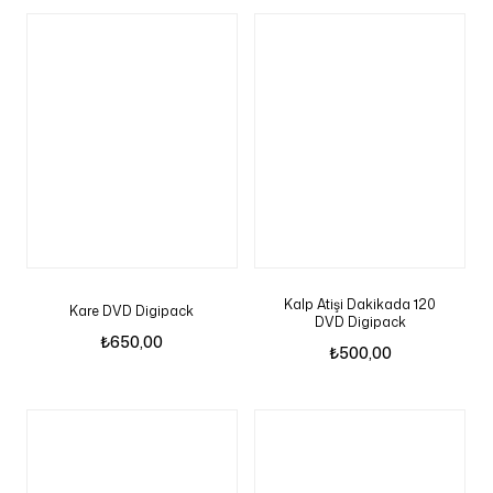
Kalp Atişi Dakikada 120
Kare DVD Digipack
DVD Digipack
₺
650,00
₺
500,00