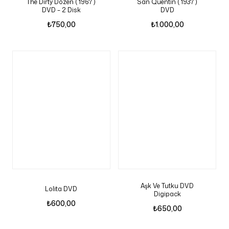
The Dirty Dozen ( 1967 )
San Quentin ( 1937 )
DVD – 2 Disk
DVD
₺
750,00
₺
1.000,00
Aşk Ve Tutku DVD
Lolita DVD
Digipack
₺
600,00
₺
650,00