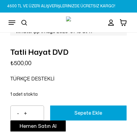
Skip
4500 TL VE ÜZERİ ALIŞVERİŞLERİNİZDE ÜCRETSİZ KARGO!
to
Sepet
Close
account
Cart
main
Menu
content
search
Tatli Hayat DVD
₺
500,00
TÜRKÇE DESTEKLİ
1 adet stokta
Sepete Ekle
Hemen Satın Al