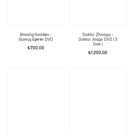
Blazing Saddles –
Doktor Zhivago –
Gümüş Eğerler DVD
Doktor Jivago DVD ( 3
Disk )
₺
700,00
₺
1.200,00