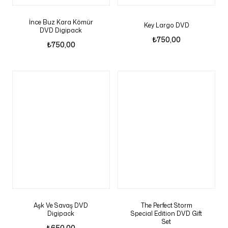
İnce Buz Kara Kömür
Key Largo DVD
DVD Digipack
₺
750,00
₺
750,00
Aşk Ve Savaş DVD
The Perfect Storm
Digipack
Special Edition DVD Gift
Set
₺
650,00