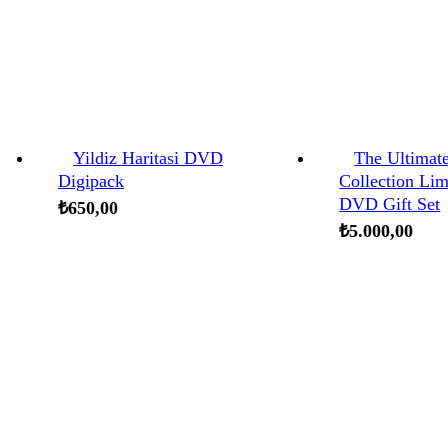
Yildiz Haritasi DVD
The Ultimat
Digipack
Collection Lim
DVD Gift Set
₺
650,00
₺
5.000,00