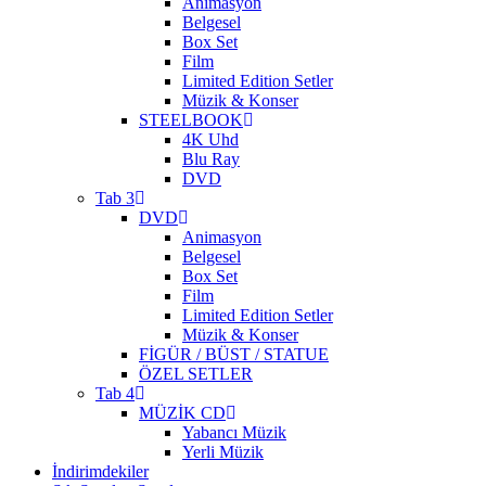
Animasyon
Belgesel
Box Set
Film
Limited Edition Setler
Müzik & Konser
STEELBOOK
4K Uhd
Blu Ray
DVD
Tab 3
DVD
Animasyon
Belgesel
Box Set
Film
Limited Edition Setler
Müzik & Konser
FİGÜR / BÜST / STATUE
ÖZEL SETLER
Tab 4
MÜZİK CD
Yabancı Müzik
Yerli Müzik
İndirimdekiler