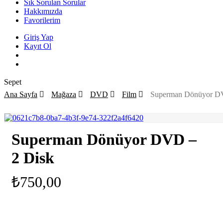
Sık Sorulan Sorular
Hakkımızda
Favorilerim
Giriş Yap
Kayıt Ol
search
Close
Sepet
Cart
Ana Sayfa
Mağaza
DVD
Film
Superman Dönüyor D
Superman Dönüyor DVD –
2 Disk
₺
750,00