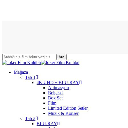
Skip
to
main
content
Ara
Close
Search
search
account
Menu
Mağaza
Tab 1
4K UHD + BLU-RAY
Animasyon
Belgesel
Box Set
Film
Limited Edition Setler
Müzik & Konser
Tab 2
BLU-RAY