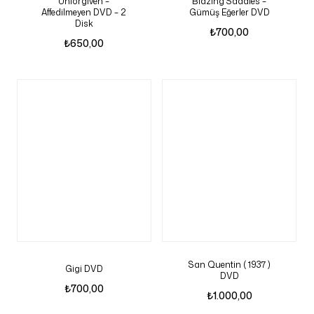
Unforgiven –
Blazing Saddles –
Affedilmeyen DVD – 2
Gümüş Eğerler DVD
Disk
₺
700,00
₺
650,00
San Quentin ( 1937 )
Gigi DVD
DVD
₺
700,00
₺
1.000,00