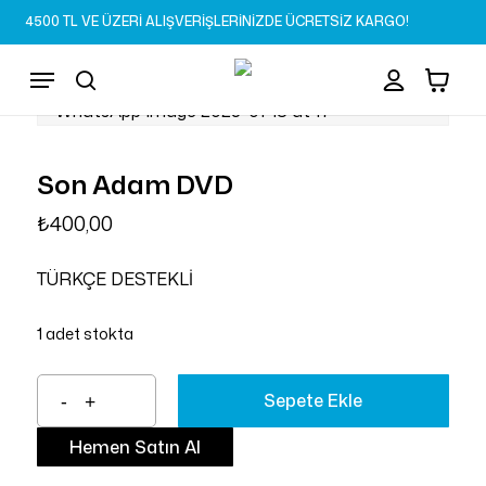
Skip
4500 TL VE ÜZERİ ALIŞVERİŞLERİNİZDE ÜCRETSİZ KARGO!
to
Sepet
Close
account
Cart
main
Menu
content
search
Son Adam DVD
₺
400,00
TÜRKÇE DESTEKLİ
1 adet stokta
Sepete Ekle
Hemen Satın Al