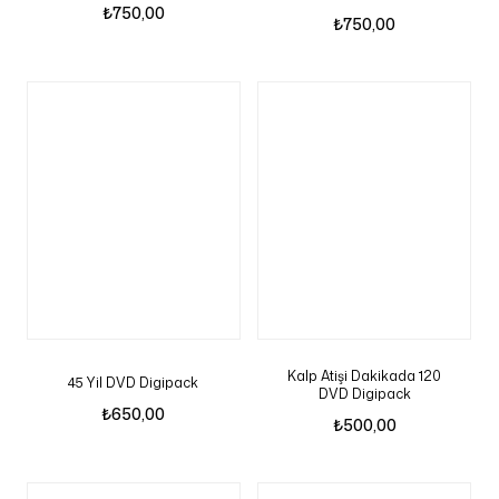
₺
750,00
₺
750,00
Kalp Atişi Dakikada 120
45 Yil DVD Digipack
DVD Digipack
₺
650,00
₺
500,00