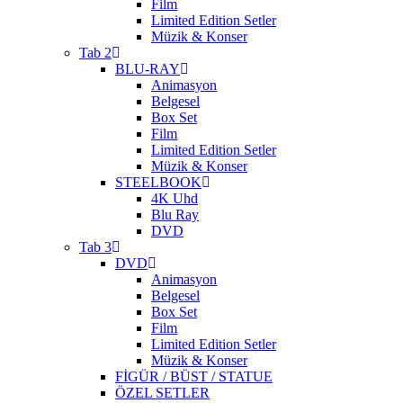
Film
Limited Edition Setler
Müzik & Konser
Tab 2
BLU-RAY
Animasyon
Belgesel
Box Set
Film
Limited Edition Setler
Müzik & Konser
STEELBOOK
4K Uhd
Blu Ray
DVD
Tab 3
DVD
Animasyon
Belgesel
Box Set
Film
Limited Edition Setler
Müzik & Konser
FİGÜR / BÜST / STATUE
ÖZEL SETLER