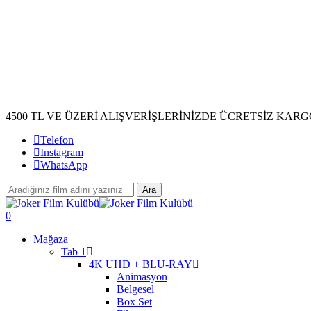
4500 TL VE ÜZERİ ALIŞVERİŞLERİNİZDE ÜCRETSİZ KARG
Telefon
Instagram
WhatsApp
Ara
Close
Search
search
account
0
Menu
Mağaza
Tab 1
4K UHD + BLU-RAY
Animasyon
Belgesel
Box Set