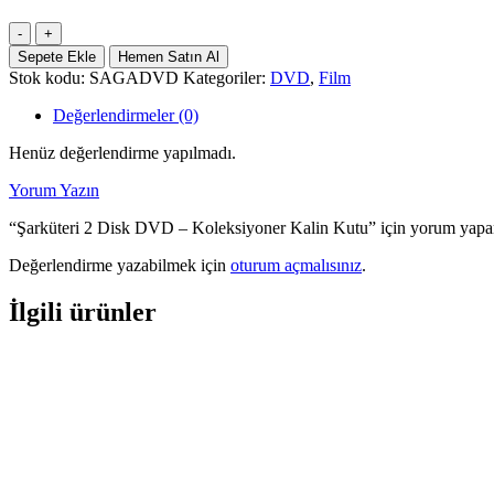
Şarküteri
2
Sepete Ekle
Hemen Satın Al
Disk
Stok kodu:
SAGADVD
Kategoriler:
DVD
,
Film
DVD
-
Değerlendirmeler (0)
Koleksiyoner
Kalin
Henüz değerlendirme yapılmadı.
Kutu
adet
Yorum Yazın
“Şarküteri 2 Disk DVD – Koleksiyoner Kalin Kutu” için yorum yapan 
Değerlendirme yazabilmek için
oturum açmalısınız
.
İlgili ürünler