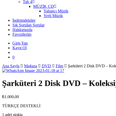
Tab 4
MÜZİK CD
Yabancı Müzik
Yerli Müzik
İndirimdekiler
Sık Sorulan Sorular
Hakkımızda
Favorilerim
Giriş Yap
Kayıt Ol
search
0
Ana Sayfa
Mağaza
DVD
Film
Şarküteri 2 Disk DVD – Kol
Şarküteri 2 Disk DVD – Koleks
₺
1.000,00
TÜRKÇE DESTEKLİ
1 adet stokta