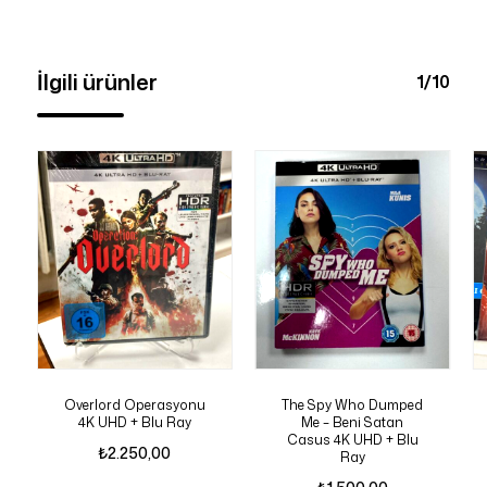
İlgili ürünler
1/10
Overlord Operasyonu
The Spy Who Dumped
4K UHD + Blu Ray
Me – Beni Satan
Casus 4K UHD + Blu
₺
2.250,00
Ray