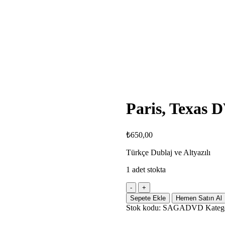
Paris, Texas 
₺
650,00
Türkçe Dublaj ve Altyazılı
1 adet stokta
Paris,
Texas
Sepete Ekle
Hemen Satın Al
DVD
Stok kodu:
SAGADVD
Kateg
adet