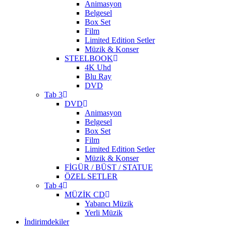
Animasyon
Belgesel
Box Set
Film
Limited Edition Setler
Müzik & Konser
STEELBOOK
4K Uhd
Blu Ray
DVD
Tab 3
DVD
Animasyon
Belgesel
Box Set
Film
Limited Edition Setler
Müzik & Konser
FİGÜR / BÜST / STATUE
ÖZEL SETLER
Tab 4
MÜZİK CD
Yabancı Müzik
Yerli Müzik
İndirimdekiler