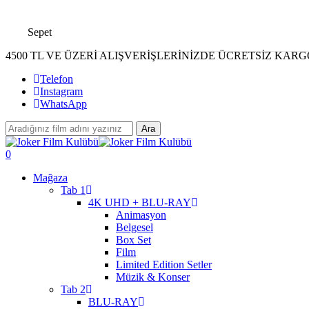
Skip
to
Sepet
main
content
4500 TL VE ÜZERİ ALIŞVERİŞLERİNİZDE ÜCRETSİZ KARG
Telefon
Instagram
WhatsApp
Ara
Close
Search
search
account
0
Menu
Mağaza
Tab 1
4K UHD + BLU-RAY
Animasyon
Belgesel
Box Set
Film
Limited Edition Setler
Müzik & Konser
Tab 2
BLU-RAY