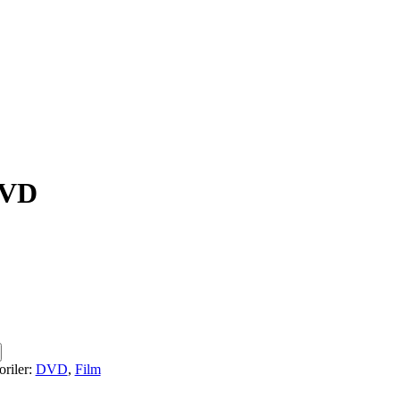
DVD
oriler:
DVD
,
Film