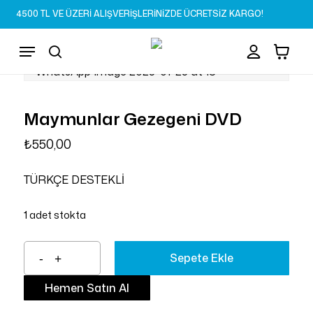
Skip
4500 TL VE ÜZERİ ALIŞVERİŞLERİNİZDE ÜCRETSİZ KARGO!
to
Sepet
Close
account
Cart
main
Menu
content
search
Maymunlar Gezegeni DVD
₺
550,00
TÜRKÇE DESTEKLİ
1 adet stokta
Sepete Ekle
Hemen Satın Al