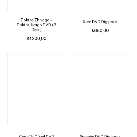
Doktor Zhivago –
Kare DVD Digipack
Doktor Jivago DVD ( 3
Disk )
₺
650,00
₺
1.200,00
Genç Ve Güzel DVD
Prensim DVD Digipack