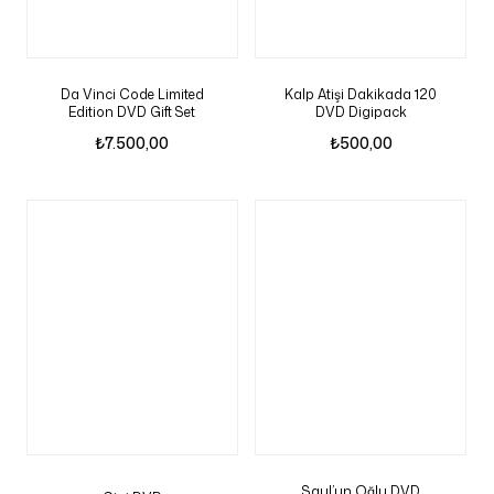
Da Vinci Code Limited
Kalp Atişi Dakikada 120
Edition DVD Gift Set
DVD Digipack
₺
7.500,00
₺
500,00
Saul’un Oğlu DVD