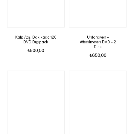
Kalp Atişi Dakikada 120
Unforgiven –
DVD Digipack
Affedilmeyen DVD – 2
Disk
₺
500,00
₺
650,00