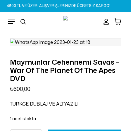
Skip
4500 TL VE ÜZERİ ALIŞVERİŞLERİNİZDE ÜCRETSİZ KARGO!
to
Sepet
Close
account
Cart
main
Menu
content
search
Maymunlar Cehennemi Savas –
War Of The Planet Of The Apes
DVD
₺
600,00
TURKCE DUBLAJ VE ALTYAZILI
1 adet stokta