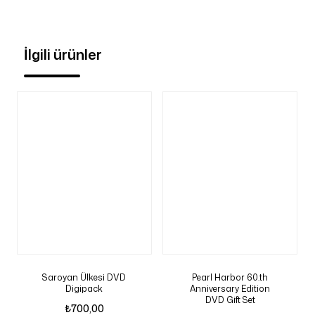
İlgili ürünler
Saroyan Ülkesi DVD
Pearl Harbor 60.th
Digipack
Anniversary Edition
DVD Gift Set
₺
700,00